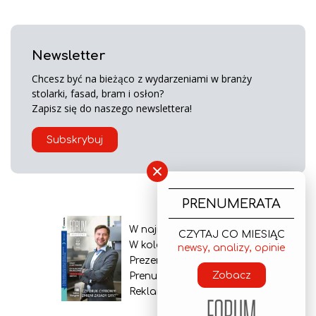
Newsletter
Chcesz być na bieżąco z wydarzeniami w branży
stolarki, fasad, bram i osłon?
Zapisz się do naszego newslettera!
Subskrybuj
×
PRENUMERATA
W najnowszym wydaniu
CZYTAJ CO MIESIĄC
W kolejnym numerze
newsy, analizy, opinie
Prezentacja gazety
Zobacz
Prenumerata
Reklama