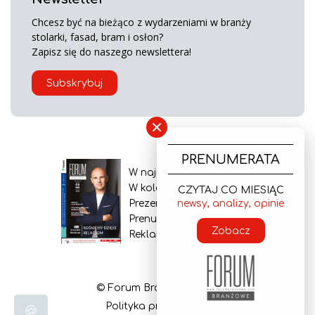
Chcesz być na bieżąco z wydarzeniami w branży
stolarki, fasad, bram i osłon?
Zapisz się do naszego newslettera!
Subskrybuj
×
PRENUMERATA
W najnowszym wydaniu
W kolejnym numerze
CZYTAJ CO MIESIĄC
Prezentacja gazety
newsy, analizy, opinie
Prenumerata
Zobacz
Reklama
© Forum Branżowe 2026
Polityka prywatności
🍪