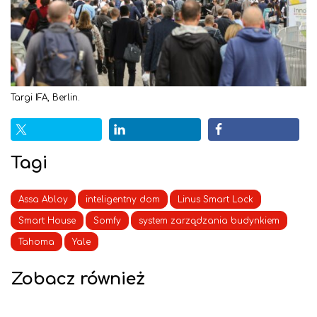
Targi IFA, Berlin.
Tagi
Assa Abloy
inteligentny dom
Linus Smart Lock
Smart House
Somfy
system zarządzania budynkiem
Tahoma
Yale
Zobacz również