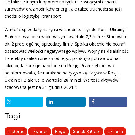
się także z innym kłopotem na rynku – rosnącymi cenami
surowców oraz nośników energii, ale także trudności są jeśli
chodzi o logistykę i transport.
Wartość sprzedaży na rynki wschodnie, czyli do Rosji, Ukrainy i
Białorusi wyniosła w pierwszym kwartale 7,3 mln zł. Stanowi to
ok. 2 proc. ogólnej sprzedaży firmy. Spółka obecnie nie potrafi
oszacować wielości negatywnego wpływu wojny na działalność.
Te efekty uzależnione są od tego, jak długo potrwa wojna i
jakie będą sankcje nałożone na Rosję. Przedsiębiorstwo
poinformowało, że narażone na ryzyko są aktywa w Rosji,
Ukrainie i Białorusi o wartości 28 mln zł. Wartość aktywów
szacowana jest na 31 grudnia 2021 r.
Tagi
Białoruś
I kwartał
Rosja
Sanok Rubber
Ukraina