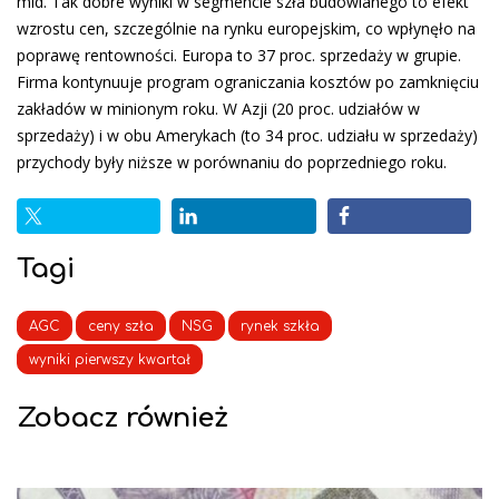
mld. Tak dobre wyniki w segmencie szła budowlanego to efekt
wzrostu cen, szczególnie na rynku europejskim, co wpłynęło na
poprawę rentowności. Europa to 37 proc. sprzedaży w grupie.
Firma kontynuuje program ograniczania kosztów po zamknięciu
zakładów w minionym roku. W Azji (20 proc. udziałów w
sprzedaży) i w obu Amerykach (to 34 proc. udziału w sprzedaży)
przychody były niższe w porównaniu do poprzedniego roku.
Tagi
AGC
ceny szła
NSG
rynek szkła
wyniki pierwszy kwartał
Zobacz również