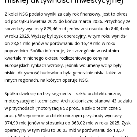
niskiej aktywności inwestycyjnej
Z kolei NSG podało wyniki za cały rok finansowy. Jest to okres
od początku kwietnia 2025 do końca marca 2026. Przychody ze
sprzedaży wyniosły 879,46 mld jenów w stosunku do 840,4 mld
w roku 2025. Wyższy był zysk operacyjny, w tym roku wyniósł
on 28,81 mld jenów w porównaniu do 16,49 mld w roku
poprzednim. Spółka informuje, że szczególnie w ostatnim
kwartale minionego okresu rozliczeniowego ceny na
europejskich rynkach wzrosły, jednak wolumeny wciąż były
niskie. Aktywność budowlana była generalnie niska także w
innych regionach, na których operuje NSG.
Spółka dzieli się na trzy segmenty – szkło architektoniczne,
motoryzacyjne i techniczne. Architektoniczne stanowi 43 udziału
w przychodach (motoryzacja 52 proc., a szkło techniczne 5
proc.). W segmencie architektonicznym przychody wyniosły
374,99 mld jenów w stosunku do 363,02 mld w roku 2025. Zysk
operacyjny w tym roku to 30,03 mld w porównaniu do 13,57