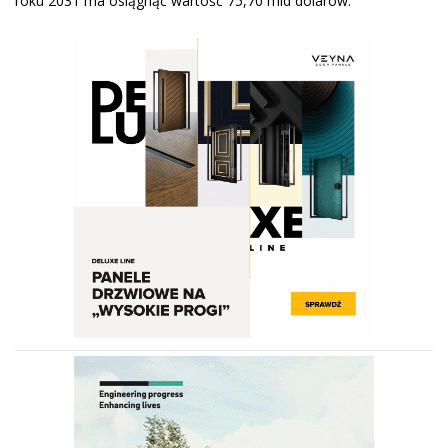
roku 2031 ma osiągnąć wartość 75,70 mld dolarów.