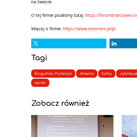
na świecie.
O tej firmie pisaliśmy tutaj:
https://forumbranzowe.c
Więcej o firmie:
https://www.remmers.pl/pl
Tagi
Bogumiła Podwójci
drewno
farby
Jubileus
wyniki
Zobacz również