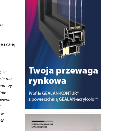
 i
 i całej
, że
rcie ma
wna czy
inie
pewnie
i
ż w
ść,