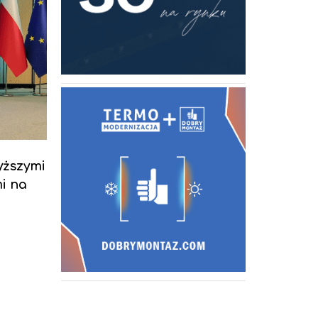
yższymi
i na