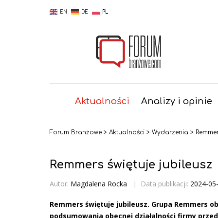
EN
DE
PL
Aktualności
Analizy i opinie
Forum Branżowe
>
Aktualności
>
Wydarzenia
>
Remmers
Remmers świętuje jubileusz
Autor:
Magdalena Rocka
|
Data publikacji:
2024-05
Remmers świętuje jubileusz. Grupa Remmers obch
podsumowania obecnej działalności firmy prze