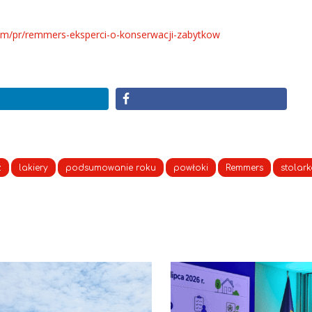
om/pr/remmers-eksperci-o-konserwacji-zabytkow
z
lakiery
podsumowanie roku
powłoki
Remmers
stolar