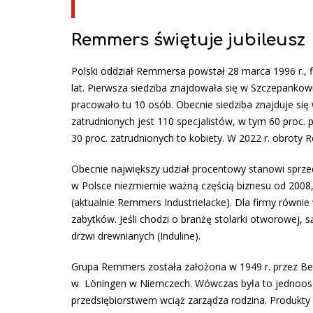
Remmers świętuje jubileusz
Polski oddział Remmersa powstał 28 marca 1996 r., f
lat. Pierwsza siedziba znajdowała się w Szczepanko
pracowało tu 10 osób. Obecnie siedziba znajduje si
zatrudnionych jest 110 specjalistów, w tym 60 proc. p
30 proc. zatrudnionych to kobiety. W 2022 r. obroty 
Obecnie największy udział procentowy stanowi sprz
w Polsce niezmiernie ważną częścią biznesu od 2008,
(aktualnie Remmers Industrielacke). Dla firmy równie
zabytków. Jeśli chodzi o branżę stolarki otworowej, 
drzwi drewnianych (Induline).
Grupa Remmers została założona w 1949 r. przez B
w Löningen w Niemczech. Wówczas była to jednoos
przedsiębiorstwem wciąż zarządza rodzina. Produkt