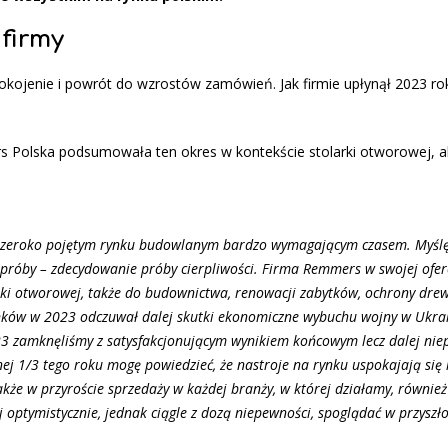
firmy
ojenie i powrót do wzrostów zamówień. Jak firmie upłynął 2023 rok
 Polska podsumowała ten okres w kontekście stolarki otworowej, ale
a szeroko pojętym rynku budowlanym bardzo wymagającym czasem. Myślę
 próby – zdecydowanie próby cierpliwości. Firma Remmers w swojej ofe
arki otworowej, także do budownictwa, renowacji zabytków, ochrony dre
ynków w 2023 odczuwał dalej skutki ekonomiczne wybuchu wojny w Ukra
023 zamknęliśmy z satysfakcjonującym wynikiem końcowym lecz dalej nie
ej 1/3 tego roku mogę powiedzieć, że nastroje na rynku uspokajają się 
akże w przyroście sprzedaży w każdej branży, w której działamy, równie
optymistycznie, jednak ciągle z dozą niepewności, spoglądać w przyszło