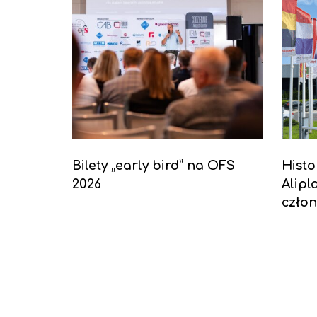
Bilety „early bird” na OFS
Histo
2026
Alipl
człon