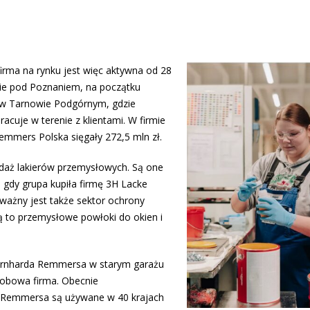
irma na rynku jest więc aktywna od 28
wie pod Poznaniem, na początku
ę w Tarnowie Podgórnym, gdzie
racuje w terenie z klientami. W firmie
Remmers Polska sięgały 272,5 mln zł.
edaż lakierów przemysłowych. Są one
 gdy grupa kupiła firmę 3H Lacke
 ważny jest także sektor ochrony
są to przemysłowe powłoki do okien i
ernharda Remmersa w starym garażu
obowa firma. Obecnie
y Remmersa są używane w 40 krajach