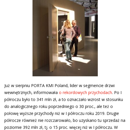
Już w sierpniu PORTA KMI Poland, lider w segmencie drzwi
wewnętrznych, informowała
o rekordowych przychodach
. Po I
półroczu było to 341 mln zł, a to oznaczało wzrost w stosunku
do analogicznego roku poprzedniego o 30 proc., ale też o
połowę wyższe przychody niż w I półroczu roku 2019. Drugie
półrocze również nie rozczarowało, bo uzyskano tu sprzedaż na
poziomie 392 mln zł, tj. o 15 proc. więcej niż w I półroczu. W