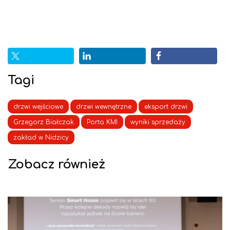
Tagi
drzwi wejściowe
drzwi wewnętrzne
eksport drzwi
Grzegorz Białczak
Porta KMI
wyniki sprzedaży
zakład w Nidzicy
Zobacz również