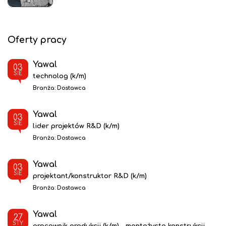
Oferty pracy
Yawal
03
SIE
technolog (k/m)
Branża:
Dostawca
Yawal
03
SIE
lider projektów R&D (k/m)
Branża:
Dostawca
Yawal
03
SIE
projektant/konstruktor R&D (k/m)
Branża:
Dostawca
Yawal
27
STY
pracownik produkcji (k/m) - montażysta konstrukcji