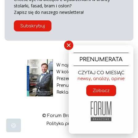
stolarki, fasad, bram i osłon?
Zapisz się do naszego newslettera!
Subskrybuj
×
PRENUMERATA
W najnowszym wydaniu
W kolejnym numerze
CZYTAJ CO MIESIĄC
newsy, analizy, opinie
Prezentacja gazety
Prenumerata
Zobacz
Reklama
© Forum Branżowe 2026
Polityka prywatności
🍪