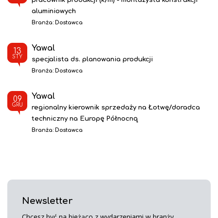
aluminiowych
Branża:
Dostawca
Yawal
13
STY
specjalista ds. planowania produkcji
Branża:
Dostawca
Yawal
09
GRU
regionalny kierownik sprzedaży na Łotwę/doradca
techniczny na Europę Północną
Branża:
Dostawca
Newsletter
Chcesz być na bieżąco z wydarzeniami w branży