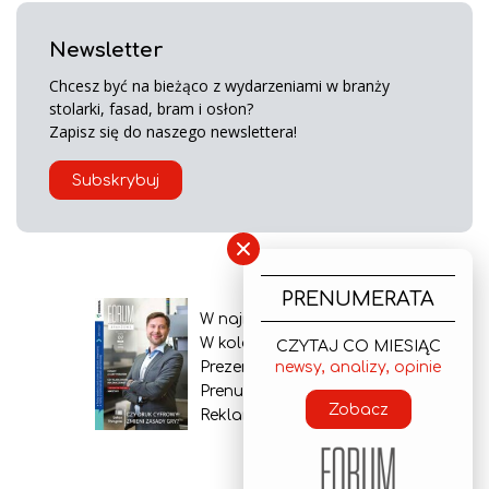
Newsletter
Chcesz być na bieżąco z wydarzeniami w branży
stolarki, fasad, bram i osłon?
Zapisz się do naszego newslettera!
Subskrybuj
×
PRENUMERATA
W najnowszym wydaniu
W kolejnym numerze
CZYTAJ CO MIESIĄC
newsy, analizy, opinie
Prezentacja gazety
Prenumerata
Zobacz
Reklama