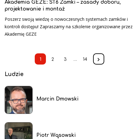
Akademia GEZE: ST6 Zamki – zasady doboru,
projektowanie i montaż
Poszerz swoją wiedzę o nowoczesnych systemach zamków i
kontroli dostępu! Zapraszamy na szkolenie organizowane przez
Akademię GEZE
1
2
3
…
14
Ludzie
Marcin Dmowski
Piotr Wąsowski