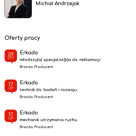
Michał Andrzejak
Oferty pracy
Erkado
09
STY
młodszy(a) specjalist(k)a ds. reklamacji
Branża:
Producent
Erkado
17
LIP
technik ds. badań i rozwoju
Branża:
Producent
Erkado
17
LIP
mechanik utrzymania ruchu
Branża:
Producent