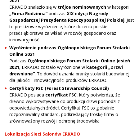
2021
ERKADO znalazło się w
trójce nominowanych
w kategorii
„Firma Rodzinna”
podczas
XIX edycji Nagrody
Gospodarczej Prezydenta Rzeczypospolitej Polskiej
. Jest
to prestiżowe wyróżnienie, które docenia polskie
przedsiębiorstwa za wkład w rozwój gospodarki oraz
innowacyjność.
Wyróżnienie podczas Ogólnopolskiego Forum Stolarki
Online 2021
Podczas
Ogólnopolskiego Forum Stolarki Online Jesień
2021
, ERKADO zostało wyróżnione w
kategorii „Drzwi
drewniane”
. To dowód uznania branży stolarki budowlanej
dla jakości i innowacyjności produktów ERKADO.
Certyfikaty FSC (Forest Stewardship Council)
ERKADO posiada
certyfikat FSC
, który potwierdza, że
drewno wykorzystywane do produkcji drzwi pochodzi z
odpowiedzialnych źródeł. Certyfikat FSC to globalnie
rozpoznawalny standard, podkreślający troskę firmy o
zrównoważony rozwój i ochronę środowiska.
Lokalizacja Sieci Salonów ERKADO