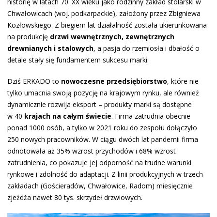
historię w latach 70. XX wieku jako rodzinny zakład stolarski w
Chwałowicach (woj. podkarpackie), założony przez Zbigniewa
Kozłowskiego. Z biegiem lat działalność została ukierunkowana
na produkcję
drzwi wewnętrznych, zewnętrznych
drewnianych i stalowych
, a pasja do rzemiosła i dbałość o
detale stały się fundamentem sukcesu marki.
Dziś ERKADO to
nowoczesne przedsiębiorstwo
, które nie
tylko umacnia swoją pozycję na krajowym rynku, ale również
dynamicznie rozwija eksport – produkty marki są dostępne
w 40
krajach na całym świecie
. Firma zatrudnia obecnie
ponad 1000 osób, a tylko w 2021 roku do zespołu dołączyło
250 nowych pracowników. W ciągu dwóch lat pandemii firma
odnotowała aż 35% wzrost przychodów i 68% wzrost
zatrudnienia, co pokazuje jej odporność na trudne warunki
rynkowe i zdolność do adaptacji. Z linii produkcyjnych w trzech
zakładach (Gościeradów, Chwałowice, Radom) miesięcznie
zjeżdża nawet 80 tys. skrzydeł drzwiowych.