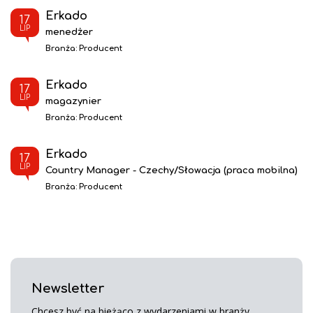
Erkado
17
LIP
menedżer
Branża:
Producent
Erkado
17
LIP
magazynier
Branża:
Producent
Erkado
17
LIP
Country Manager - Czechy/Słowacja (praca mobilna)
Branża:
Producent
Newsletter
Chcesz być na bieżąco z wydarzeniami w branży