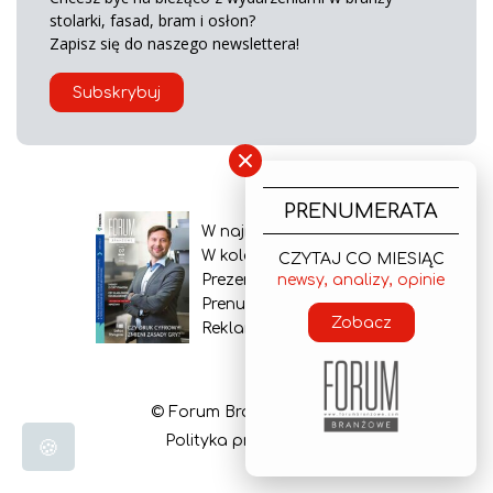
stolarki, fasad, bram i osłon?
Zapisz się do naszego newslettera!
Subskrybuj
×
PRENUMERATA
W najnowszym wydaniu
W kolejnym numerze
CZYTAJ CO MIESIĄC
newsy, analizy, opinie
Prezentacja gazety
Prenumerata
Zobacz
Reklama
© Forum Branżowe 2026
Polityka prywatności
🍪