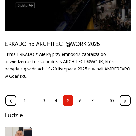
ERKADO na ARCHITECT@WORK 2025
Firma ERKADO z wielką przyjemnością zaprasza do
odwiedzenia stoiska podczas ARCHITECT@WORK, które
odbędą się w dniach 19-20 listopada 2025 r. w hali AMBEREXPO
w Gdańsku.
1
…
3
4
5
6
7
…
10
Ludzie