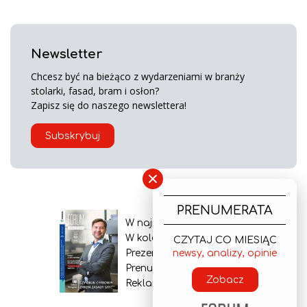
Newsletter
Chcesz być na bieżąco z wydarzeniami w branży
stolarki, fasad, bram i osłon?
Zapisz się do naszego newslettera!
Subskrybuj
×
PRENUMERATA
W najnowszym wydaniu
W kolejnym numerze
CZYTAJ CO MIESIĄC
newsy, analizy, opinie
Prezentacja gazety
Prenumerata
Zobacz
Reklama