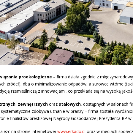
wiązania proekologiczne
– firma działa zgodnie z międzynarodowy
h źródeł), dba o minimalizowanie odpadów, a surowce wtórne (takie 
cję rzemieślniczą z innowacjami, co przekłada się na wysoką jakość,
trznych
,
zewnętrznych
oraz
stalowych
, dostępnych w salonach 
 systematycznie zdobywa uznanie w branży – firma została wyróżnio
gronie finalistów prestiżowej Nagrody Gospodarczej Prezydenta RP w 
aleźć na stronie internetowej
www.erkado.pl
oraz w mediach społec