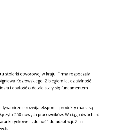
ku
stolarki otworowej w kraju. Firma rozpoczęła
bigniewa Kozłowskiego. Z biegiem lat działalność
iosła i dbałość o detale stały się fundamentem
ż dynamicznie rozwija eksport – produkty marki są
ołączyło 250 nowych pracowników. W ciągu dwóch lat
nki rynkowe i zdolność do adaptacji. Z linii
wych.