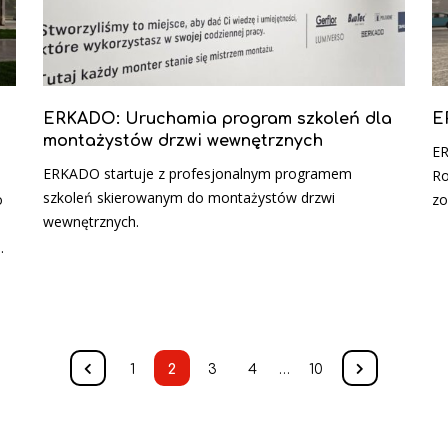
ERKADO: Uruchamia program szkoleń dla
E
montażystów drzwi wewnętrznych
ER
ERKADO startuje z profesjonalnym programem
Ro
szkoleń skierowanym do montażystów drzwi
o
zo
wewnętrznych.
.
1
2
3
4
…
10