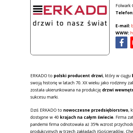
Folwark 
Telefo
E-mail:
WWW:
h
ERKADO to
polski producent drzwi
, który w ciągu
swoją historię w latach 70. XX wieku jako rodzinny z
została ukierunkowana na produkcję
drzwi wewnętr
sukcesu marki.
Dziś ERKADO to
nowoczesne przedsiębiorstwo
, 
dostępne w 40
krajach na całym świecie
. Firma z
pandemii firma odnotowała aż 35% wzrost przychodów 
produkcyjnych w trzech zakładach (Gościeradów, Chw