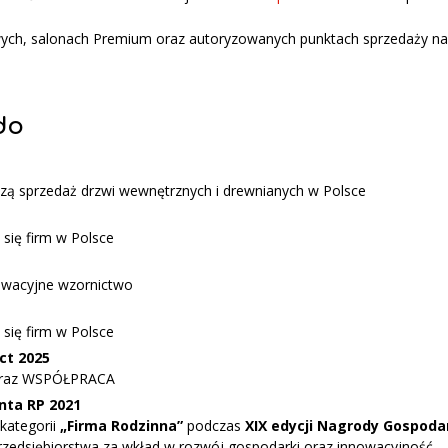
h, salonach Premium oraz autoryzowanych punktach sprzedaży na t
do
szą sprzedaż drzwi wewnętrznych i drewnianych w Polsce
 się firm w Polsce
owacyjne wzornictwo
 się firm w Polsce
ct 2025
oraz WSPÓŁPRACA
nta RP 2021
kategorii
„Firma Rodzinna”
podczas
XIX edycji Nagrody Gospodar
przedsiębiorstwa za wkład w rozwój gospodarki oraz innowacyjność.