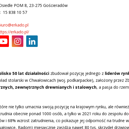
Osiedle POM 8, 23-275 Gościeradów
n:
15 838 10 57
biuro@erkado.pl
ttps://erkado.pl/
blisko 50 lat działalności
zbudował pozycję jednego z
liderów ryn
akład stolarski w Chwałowicach (woj. podkarpackie), założony przez Z
znych, zewnętrznych drewnianych i stalowych
, a pasja do rzem
które nie tylko umacnia swoją pozycję na krajowym rynku, ale równie
atrudnia obecnie ponad 1000 osób, a tylko w 2021 roku do zespołu d
i 68% wzrost zatrudnienia, co pokazuje jej odporność na trudne waru
ałowice, Radom) miesięcznie zjeżdża nawet 80 tys. skrzydeł drzwio