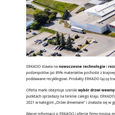
ERKADO stawia na
nowoczesne technologie
i
roz
podzespołów (aż 89% materiałów pochodzi z krajowyc
poddawane recyklingowi. Produkty ERKADO łączą trady
Oferta marki obejmuje szeroki
wybór drzwi wewnę
punktach sprzedaży na terenie całego kraju. ERKADO
2021 w kategorii „Drzwi drewniane” i znalazła się w 
Więcej informacji o ERKADO i ofercie firmy można zn