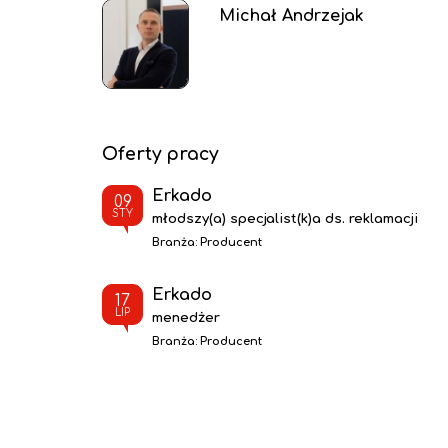
Michał Andrzejak
Oferty pracy
Erkado
09
STY
młodszy(a) specjalist(k)a ds. reklamacji
Branża:
Producent
Erkado
17
LIP
menedżer
Branża:
Producent