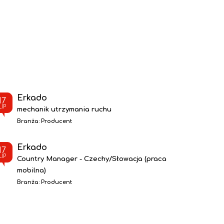
Erkado
17
LIP
mechanik utrzymania ruchu
Branża:
Producent
Erkado
17
LIP
Country Manager - Czechy/Słowacja (praca
mobilna)
Branża:
Producent