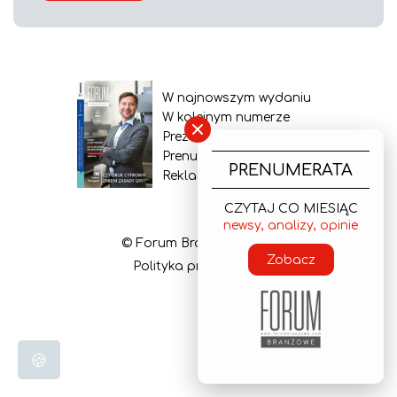
W najnowszym wydaniu
W kolejnym numerze
×
Prezentacja gazety
Prenumerata
PRENUMERATA
Reklama
CZYTAJ CO MIESIĄC
newsy, analizy, opinie
© Forum Branżowe 2026
Zobacz
Polityka prywatności
🍪