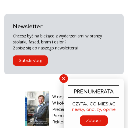
Newsletter
Chcesz być na bieżąco z wydarzeniami w branży
stolarki, fasad, bram i osłon?
Zapisz się do naszego newslettera!
Subskrybuj
×
PRENUMERATA
W najnowszym wydaniu
W kolejnym numerze
CZYTAJ CO MIESIĄC
newsy, analizy, opinie
Prezentacja gazety
Prenumerata
Zobacz
Reklama