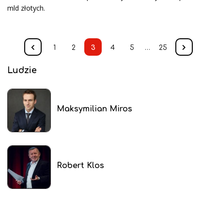
mld złotych.
1
2
3
4
5
…
25
Ludzie
Maksymilian Miros
Robert Klos