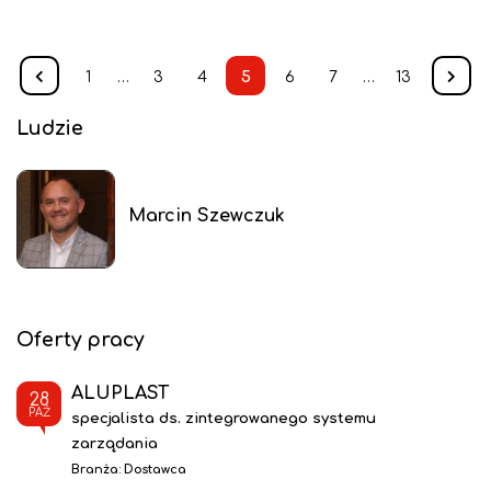
1
…
3
4
5
6
7
…
13
Ludzie
Marcin Szewczuk
Oferty pracy
ALUPLAST
28
PAŹ
specjalista ds. zintegrowanego systemu
zarządania
Branża:
Dostawca