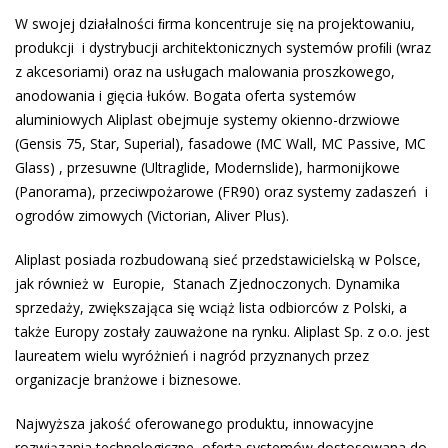
W swojej działalności ﬁrma koncentruje się na projektowaniu,
produkcji i dystrybucji architektonicznych systemów proﬁli (wraz
z akcesoriami) oraz na usługach malowania proszkowego,
anodowania i gięcia łuków. Bogata oferta systemów
aluminiowych Aliplast obejmuje systemy okienno-drzwiowe
(Gensis 75, Star, Superial), fasadowe (MC Wall, MC Passive, MC
Glass) , przesuwne (Ultraglide, Modernslide), harmonijkowe
(Panorama), przeciwpożarowe (FR90) oraz systemy zadaszeń i
ogrodów zimowych (Victorian, Aliver Plus).
Aliplast posiada rozbudowaną sieć przedstawicielską w Polsce,
jak również w Europie, Stanach Zjednoczonych. Dynamika
sprzedaży, zwiększająca się wciąż lista odbiorców z Polski, a
także Europy zostały zauważone na rynku. Aliplast Sp. z o.o. jest
laureatem wielu wyróżnień i nagród przyznanych przez
organizacje branżowe i biznesowe.
Najwyższa jakość oferowanego produktu, innowacyjne
rozwiązania technologiczne, oferta systemów dostosowana do