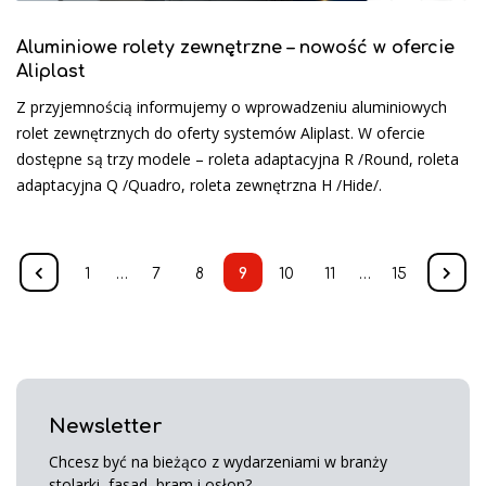
Aluminiowe rolety zewnętrzne – nowość w ofercie
Aliplast
Z przyjemnością informujemy o wprowadzeniu aluminiowych
rolet zewnętrznych do oferty systemów Aliplast. W ofercie
dostępne są trzy modele – roleta adaptacyjna R /Round, roleta
adaptacyjna Q /Quadro, roleta zewnętrzna H /Hide/.
1
…
7
8
9
10
11
…
15
Newsletter
Chcesz być na bieżąco z wydarzeniami w branży
stolarki, fasad, bram i osłon?