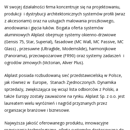
W swojej działalności ﬁrma koncentruje się na projektowaniu,
produkcji i dystrybucji architektonicznych systemów proﬁli (wraz
z akcesoriami) oraz na usługach malowania proszkowego,
anodowania i gięcia łuków. Bogata oferta systemów
aluminiowych Aliplast obejmuje systemy okienno-drzwiowe
(Gensis 75, Star, Superial), fasadowe (MC Wall, MC Passive, MC
Glass) , przesuwne (Ultraglide, Modernslide), harmonijkowe
(Panorama), przeciwpożarowe (FR90) oraz systemy zadaszeń i
ogrodów zimowych (Victorian, Aliver Plus).
Aliplast posiada rozbudowaną sieć przedstawicielską w Polsce,
jak również w Europie, Stanach Zjednoczonych. Dynamika
sprzedaży, zwiększająca się wciąż lista odbiorców z Polski, a
także Europy zostały zauważone na rynku. Aliplast Sp. z o.o. jest
laureatem wielu wyróżnień i nagród przyznanych przez
organizacje branżowe i biznesowe.
Najwyższa jakość oferowanego produktu, innowacyjne
rozwiązania technologiczne, oferta systemów dostosowana do