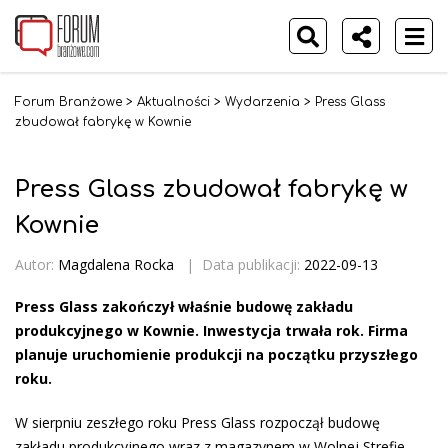
Forum Branżowe
>
Aktualności
>
Wydarzenia
>
Press Glass
zbudował fabrykę w Kownie
Press Glass zbudował fabrykę w
Kownie
Autor:
Magdalena Rocka
|
Data publikacji:
2022-09-13
Press Glass zakończył właśnie budowę zakładu
produkcyjnego w Kownie. Inwestycja trwała rok. Firma
planuje uruchomienie produkcji na początku przyszłego
roku.
W sierpniu zeszłego roku Press Glass rozpoczął budowę
zakładu produkcyjnego wraz z magazynem w Wolnej Strefie