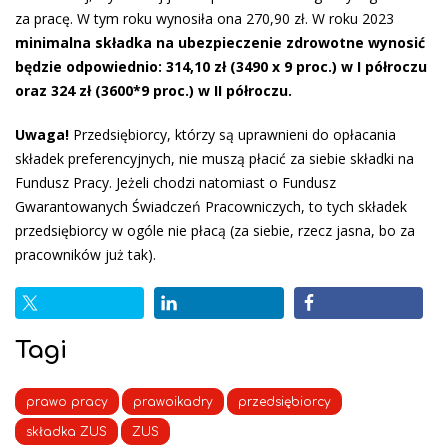
za pracę. W tym roku wynosiła ona 270,90 zł. W roku 2023
minimalna składka na ubezpieczenie zdrowotne wynosić
będzie odpowiednio: 314,10 zł (3490 x 9 proc.) w I półroczu
oraz 324 zł (3600*9 proc.) w II półroczu.
Uwaga!
Przedsiębiorcy, którzy są uprawnieni do opłacania
składek preferencyjnych, nie muszą płacić za siebie składki na
Fundusz Pracy. Jeżeli chodzi natomiast o Fundusz
Gwarantowanych Świadczeń Pracowniczych, to tych składek
przedsiębiorcy w ogóle nie płacą (za siebie, rzecz jasna, bo za
pracowników już tak).
Tagi
prawo pracy
prawoikadry
przedsiębiorcy
składka ZUS
ZUS