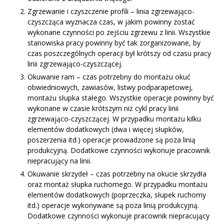
Zgrzewanie i czyszczenie profili – linia zgrzewająco-
czyszcząca wyznacza czas, w jakim powinny zostać
wykonane czynności po zejściu zgrzewu z linii. Wszystkie
stanowiska pracy powinny być tak zorganizowane, by
czas poszczególnych operacji był krótszy od czasu pracy
linii zgrzewająco-czyszczącej.
Okuwanie ram – czas potrzebny do mon­tażu okuć
obwiedniowych, zawiasów, listwy podparapetowej,
montażu słupka stałego. Wszystkie operacje powinny być
wykonane w czasie krótszym niż cykl pracy linii
zgrzewająco-czyszczącej. W przypadku montażu kilku
elementów dodatkowych (dwa i więcej słupków,
poszerzenia itd.) operacje prowadzone są poza linią
produkcyjną. Dodatkowe czynno­ści wykonuje pracownik
niepracujący na linii.
Okuwanie skrzydeł – czas potrzebny na oku­cie skrzydła
oraz montaż słupka ruchome­go. W przypadku montażu
elementów dodatkowych (poprzeczka, słupek ruchomy
itd.) operacje wykonywane są poza linią produkcyjną.
Dodatkowe czynności wykonuje pracownik niepracujący