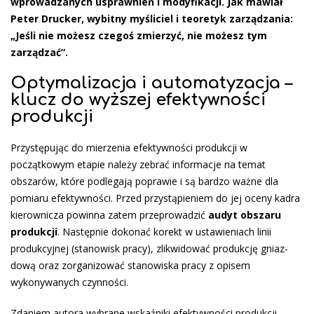
wprowadzanych usprawnień i modyfikacji. Jak mawiał
Peter Drucker, wybitny myśliciel i teoretyk zarządzania:
„Jeśli nie możesz czegoś zmierzyć, nie możesz tym
zarządzać”.
Optymalizacja i automatyzacja –
klucz do wyższej efektywności
produkcji
Przystępując do mierzenia efektywności produkcji w
początkowym etapie należy zebra­ć informacje na temat
obszarów, które podlegają poprawie i są bar­dzo ważne dla
pomiaru efektyw­ności. Przed przystąpieniem do jej oceny kadra
kierownicza powinna zatem przeprowadzić
audyt obszaru
produkcji
. Następnie dokonać korekt w ustawieniach linii
produkcyjnej (stanowisk pracy), zlikwidować produkcję gniaz­
dową oraz zorganizować stanowiska pracy z opisem
wykonywanych czynności.
Zdaniem autora wybrane wskaźniki efektywności produkcji