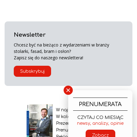
Newsletter
Chcesz być na bieżąco z wydarzeniami w branży
stolarki, fasad, bram i osłon?
Zapisz się do naszego newslettera!
Subskrybuj
×
PRENUMERATA
W najnowszym wydaniu
W kolejnym numerze
CZYTAJ CO MIESIĄC
newsy, analizy, opinie
Prezentacja gazety
Prenumerata
Zobacz
Reklama