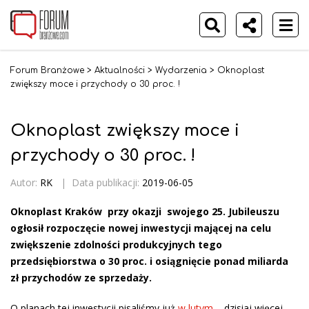
Forum Branżowe
>
Aktualności
>
Wydarzenia
>
Oknoplast
zwiększy moce i przychody o 30 proc. !
Oknoplast zwiększy moce i
przychody o 30 proc. !
Autor:
RK
|
Data publikacji:
2019-06-05
Oknoplast Kraków
przy okazji swojego 25. Jubileuszu
ogłosił rozpoczęcie nowej inwestycji mającej na celu
zwiększenie zdolności produkcyjnych tego
przedsiębiorstwa o 30 proc. i osiągnięcie ponad miliarda
zł przychodów ze sprzedaży.
O planach tej inwestycji pisaliśmy już
w lutym
– dzisiaj więcej