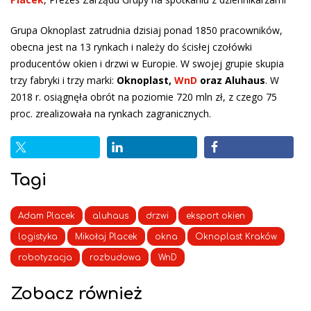
Grupa Oknoplast zatrudnia dzisiaj ponad 1850 pracowników,
obecna jest na 13 rynkach i należy do ścisłej czołówki
producentów okien i drzwi w Europie. W swojej grupie skupia
trzy fabryki i trzy marki:
Oknoplast,
WnD
oraz Aluhaus
. W
2018 r. osiągnęła obrót na poziomie 720 mln zł, z czego 75
proc. zrealizowała na rynkach zagranicznych.
Tagi
Adam Placek
aluhaus
drzwi
eksport okien
logistyka
Mikołaj Placek
okna
Oknoplast Kraków
robotyzacja
rozbudowa
WnD
Zobacz również