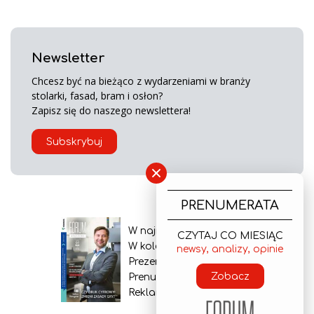
Newsletter
Chcesz być na bieżąco z wydarzeniami w branży
stolarki, fasad, bram i osłon?
Zapisz się do naszego newslettera!
Subskrybuj
×
PRENUMERATA
W najnowszym wydaniu
CZYTAJ CO MIESIĄC
W kolejnym numerze
newsy, analizy, opinie
Prezentacja gazety
Zobacz
Prenumerata
Reklama