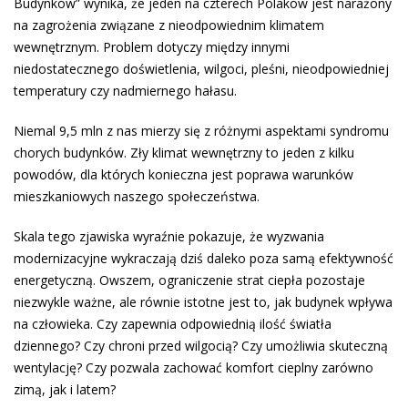
Budynków” wynika, że jeden na czterech Polaków jest narażony
na zagrożenia związane z nieodpowiednim klimatem
wewnętrznym. Problem dotyczy między innymi
niedostatecznego doświetlenia, wilgoci, pleśni, nieodpowiedniej
temperatury czy nadmiernego hałasu.
Niemal 9,5 mln z nas mierzy się z różnymi aspektami syndromu
chorych budynków. Zły klimat wewnętrzny to jeden z kilku
powodów, dla których konieczna jest poprawa warunków
mieszkaniowych naszego społeczeństwa.
Skala tego zjawiska wyraźnie pokazuje, że wyzwania
modernizacyjne wykraczają dziś daleko poza samą efektywność
energetyczną. Owszem, ograniczenie strat ciepła pozostaje
niezwykle ważne, ale równie istotne jest to, jak budynek wpływa
na człowieka. Czy zapewnia odpowiednią ilość światła
dziennego? Czy chroni przed wilgocią? Czy umożliwia skuteczną
wentylację? Czy pozwala zachować komfort cieplny zarówno
zimą, jak i latem?