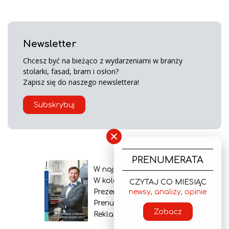
Newsletter
Chcesz być na bieżąco z wydarzeniami w branży
stolarki, fasad, bram i osłon?
Zapisz się do naszego newslettera!
Subskrybuj
×
PRENUMERATA
W najnowszym wydaniu
W kolejnym numerze
CZYTAJ CO MIESIĄC
newsy, analizy, opinie
Prezentacja gazety
Prenumerata
Zobacz
Reklama