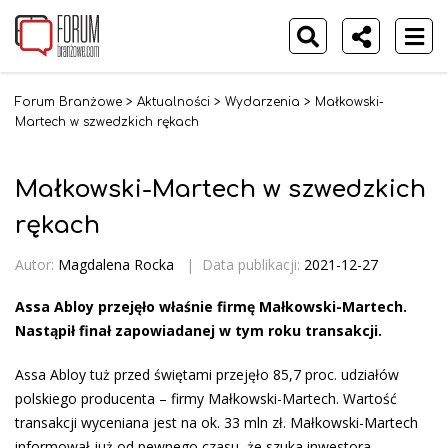
Forum Branżowe
>
Aktualności
>
Wydarzenia
>
Małkowski-
Martech w szwedzkich rękach
Małkowski-Martech w szwedzkich
rękach
Autor:
Magdalena Rocka
|
Data publikacji:
2021-12-27
Assa Abloy przejęło właśnie firmę Małkowski-Martech.
Nastąpił finał zapowiadanej w tym roku transakcji.
Assa Abloy tuż przed świętami przejęło 85,7 proc. udziałów
polskiego producenta – firmy Małkowski-Martech. Wartość
transakcji wyceniana jest na ok. 33 mln zł. Małkowski-Martech
informował już od pewnego czasu, że szuka inwestora