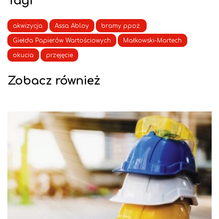
Tagi
akwizycja
Assa Abloy
bramy ppoż.
Giełda Papierów Wartościowych
Małkowski-Martech
okucia
przejęcie
Zobacz również