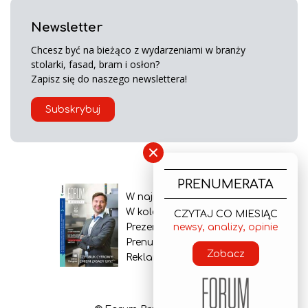
Newsletter
Chcesz być na bieżąco z wydarzeniami w branży
stolarki, fasad, bram i osłon?
Zapisz się do naszego newslettera!
Subskrybuj
×
PRENUMERATA
W najnowszym wydaniu
W kolejnym numerze
CZYTAJ CO MIESIĄC
newsy, analizy, opinie
Prezentacja gazety
Prenumerata
Zobacz
Reklama