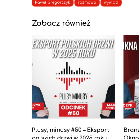
Paweł Gregorczyk
rozmowa
wywiad
Zobacz również
Plusy, minusy #50 – Eksport
Branż
polskich drzwi w 2025 roku
Okna 