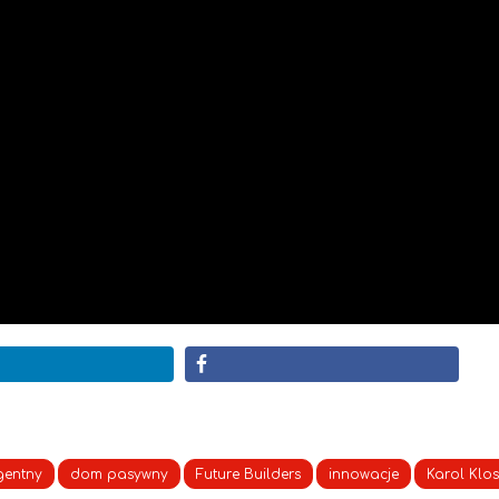
gentny
dom pasywny
Future Builders
innowacje
Karol Klos