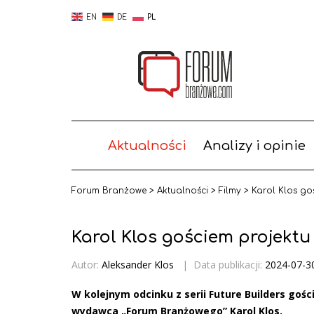
EN
DE
PL
Aktualności
Analizy i opinie
Forum Branżowe
>
Aktualności
>
Filmy
>
Karol Klos go
Karol Klos gościem projektu
Autor:
Aleksander Klos
|
Data publikacji:
2024-07-3
W kolejnym odcinku z serii Future Builders goś
wydawca „Forum Branżowego” Karol Klos.