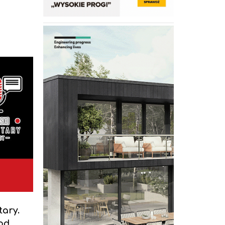
ary.
od