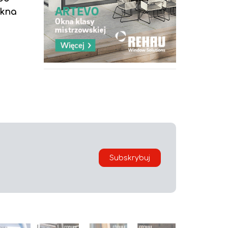
okna
Subskrybuj