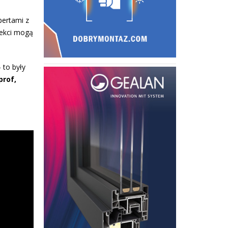
pertami z
tekci mogą
 to były
prof,