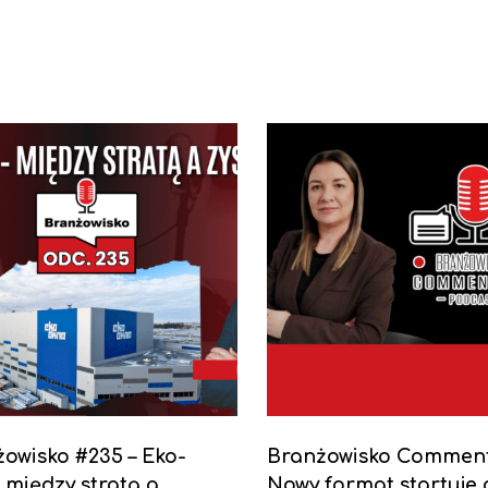
owisko #235 – Eko-
Branżowisko Comment
między stratą a
Nowy format startuje 