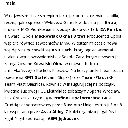
Pasja
.
W najwyższej lidze szczypiorniaka, jak potocznie zwie się piłkę
ręczną, jako sponsor Wybrzeża Gdańsk widoczna jest
Entra
,
drużynie MKS Piotrkowianin kibicuje dostawca farb
ICA Polska
,
a Gwardii Opole
Maćkowiak Okna i Drzwi
. Producent z Opola
wspiera również zawodników MMA. W ostatnim czasie nową
współpracą pochwalił się
R&D Tech
, który będzie wspierał
utalentowane szczypiornistki z Sokoła Żary. Innym newsem jest
zaangażowane
Kowalski Okna
w drużyne futbolu
amerykańskiego Rockets Rzeszów. Na koszykarskich parkietach
obecne są
KMT Stal
(Czarni Słupsk) oraz
Team-Plast
(KK
Team-Plast Oleśnica). Również w inaugurującej na początku
kwietnia żużlowej PGE Ekstralidze zobaczymy Spartę Wrocław,
za którą kciuki trzymają w
Profine
i
Opal Wrocław
, GKM
Grudziądz sponsorowany przez
Nice
oraz Unię Leszno już od 8
lat wspieraną przez
Assa Abloy
. Z kolei organizacje gal Real
Fight Night sponsoruje
ABM-Jędraszek
.