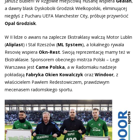
Janusz Bubień! W Rzgowie miejscową Husarię wspiera
Gealan
,
a dawny blask Dyskobolii Grodzisk Wielkopolski, eliminującej
niegdyś z Pucharu UEFA Manchester City, próbuje przywrócić
Opal Grodzisk
.
W II lidze o awans na zaplecze Ekstraklasy walczą Motor Lublin
(
Aliplast
) i Stal Rzeszów (
ML System
), a lokalnego rywala
Resovię wspiera
Okn-Rest
. Swoją reprezentację mamy też w
Ekstraklasie. Sponsorem obecnego mistrza Polski – Legii
Warszawa jest
Came Polska
, a w Radomiaku nadzieje
pokładają
Fabryka Okien Kowalczyk
oraz
Windoor
, z
właścicielem Pawłem Redestowiczem, prawdziwym
mecenasem radomskiego sportu.