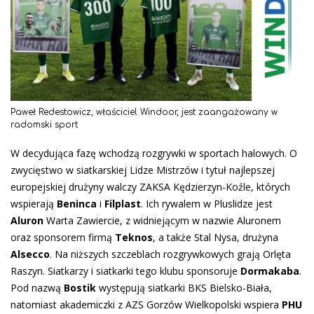
Paweł Redestowicz, właściciel Windoor, jest zaangażowany w
radomski sport
W decydująca fazę wchodzą rozgrywki w sportach halowych. O
zwycięstwo w siatkarskiej Lidze Mistrzów i tytuł najlepszej
europejskiej drużyny walczy ZAKSA Kędzierzyn-Koźle, których
wspierają
Beninca
i
Filplast
. Ich rywalem w Pluslidze jest
Aluron
Warta Zawiercie, z widniejącym w nazwie Aluronem
oraz sponsorem firmą
Teknos
, a także Stal Nysa, drużyna
Alsecco
. Na niższych szczeblach rozgrywkowych grają Orlęta
Raszyn. Siatkarzy i siatkarki tego klubu sponsoruje
Dormakaba
.
Pod nazwą
Bostik
występują siatkarki BKS Bielsko-Biała,
natomiast akademiczki z AZS Gorzów Wielkopolski wspiera
PHU