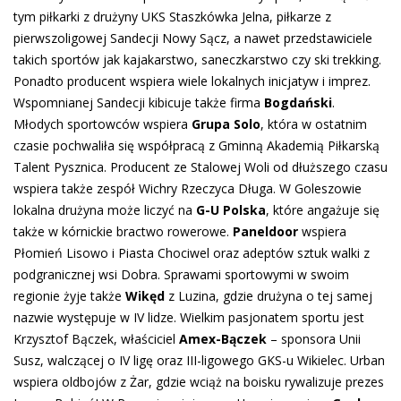
tym piłkarki z drużyny UKS Staszkówka Jelna, piłkarze z
pierwszoligowej Sandecji Nowy Sącz, a nawet przedstawiciele
takich sportów jak kajakarstwo, saneczkarstwo czy ski trekking.
Ponadto producent wspiera wiele lokalnych inicjatyw i imprez.
Wspomnianej Sandecji kibicuje także firma
Bogdański
.
Młodych sportowców wspiera
Grupa Solo
, która w ostatnim
czasie pochwaliła się współpracą z Gminną Akademią Piłkarską
Talent Pysznica. Producent ze Stalowej Woli od dłuższego czasu
wspiera także zespół Wichry Rzeczyca Długa. W Goleszowie
lokalna drużyna może liczyć na
G-U Polska
, które angażuje się
także w kórnickie bractwo rowerowe.
Paneldoor
wspiera
Płomień Lisowo i Piasta Chociwel oraz adeptów sztuk walki z
podgranicznej wsi Dobra. Sprawami sportowymi w swoim
regionie żyje także
Wikęd
z Luzina, gdzie drużyna o tej samej
nazwie występuje w IV lidze. Wielkim pasjonatem sportu jest
Krzysztof Bączek, właściciel
Amex-Bączek
– sponsora Unii
Susz, walczącej o IV ligę oraz III-ligowego GKS-u Wikielec. Urban
wspiera oldbojów z Żar, gdzie wciąż na boisku rywalizuje prezes