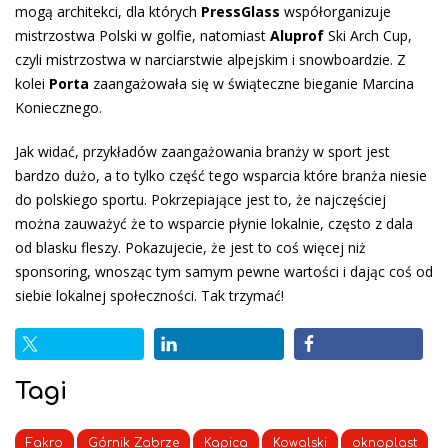
mogą architekci, dla których
PressGlass
współorganizuje
mistrzostwa Polski w golfie, natomiast
Aluprof
Ski Arch Cup,
czyli m
istrzostwa w narciarstwie alpejskim i snowboardzie. Z
kolei
Porta
zaangażowała się w świąteczne bieganie Marcina
Koniecznego.
Jak widać, przykładów zaangażowania branży w sport jest
bardzo dużo, a to tylko część tego wsparcia które branża niesie
do polskiego sportu. Pokrzepiające jest to, że najczęściej
można zauważyć że to wsparcie płynie lokalnie, często z dala
od blasku fleszy. Pokazujecie, że jest to coś więcej niż
sponsoring, wnosząc tym samym pewne wartości i dając coś od
siebie lokalnej społeczności. Tak trzymać!
Tagi
Fakro
Górnik Zabrze
Kapica
Kowalski
oknoplast