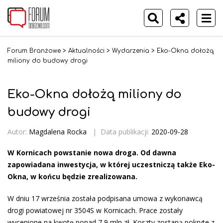
Forum Branżowe
>
Aktualności
>
Wydarzenia
>
Eko-Okna dołożą
miliony do budowy drogi
Eko-Okna dołożą miliony do
budowy drogi
Autor:
Magdalena Rocka
|
Data publikacji:
2020-09-28
W Kornicach powstanie nowa droga. Od dawna
zapowiadana inwestycja, w której uczestniczą także Eko-
Okna, w końcu będzie zrealizowana.
W dniu 17 września została podpisana umowa z wykonawcą
drogi powiatowej nr 3504S w Kornicach. Prace zostały
wycenione na kwotę ponad 7,9 mln zł. Koszty zostaną pokryte z