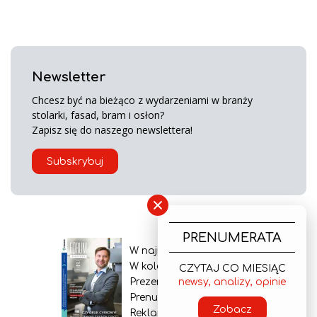
Newsletter
Chcesz być na bieżąco z wydarzeniami w branży
stolarki, fasad, bram i osłon?
Zapisz się do naszego newslettera!
Subskrybuj
×
PRENUMERATA
W najnowszym wydaniu
W kolejnym numerze
CZYTAJ CO MIESIĄC
newsy, analizy, opinie
Prezentacja gazety
Prenumerata
Zobacz
Reklama