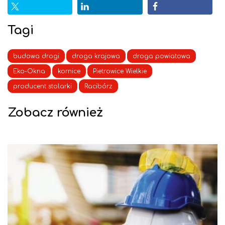
Tagi
budowa drogi
droga krajowa
droga powiatowa
Eko-Okna
kornice
Pietrowice Wielkie
producent stolarki
Racibórz
Zobacz również