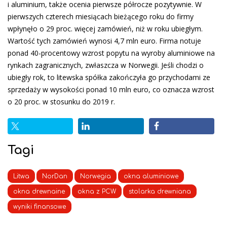
i aluminium, także ocenia pierwsze półrocze pozytywnie. W
pierwszych czterech miesiącach bieżącego roku do firmy
wpłynęło o 29 proc. więcej zamówień, niż w roku ubiegłym.
Wartość tych zamówień wynosi 4,7 mln euro. Firma notuje
ponad 40-procentowy wzrost popytu na wyroby aluminiowe na
rynkach zagranicznych, zwłaszcza w Norwegii. Jeśli chodzi o
ubiegły rok, to litewska spółka zakończyła go przychodami ze
sprzedaży w wysokości ponad 10 mln euro, co oznacza wzrost
o 20 proc. w stosunku do 2019 r.
Tagi
Litwa
NorDan
Norwegia
okna aluminiowe
okna drewnaine
okna z PCW
stolarka drewniana
wyniki finansowe