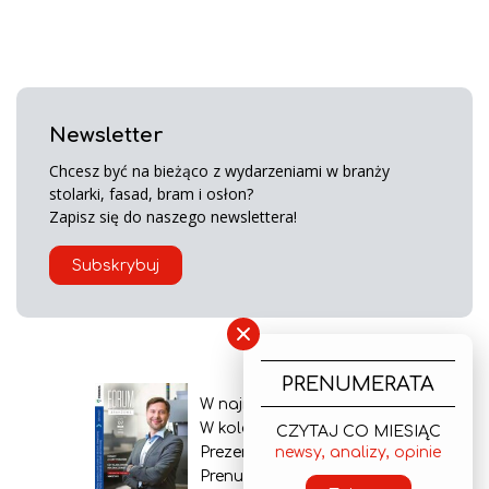
Newsletter
Chcesz być na bieżąco z wydarzeniami w branży
stolarki, fasad, bram i osłon?
Zapisz się do naszego newslettera!
Subskrybuj
×
PRENUMERATA
W najnowszym wydaniu
W kolejnym numerze
CZYTAJ CO MIESIĄC
Prezentacja gazety
newsy, analizy, opinie
Prenumerata