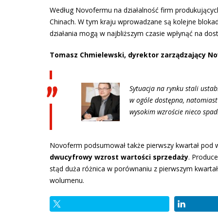
Według Novofermu na działalność firm produkujących
Chinach. W tym kraju wprowadzane są kolejne bloka
działania mogą w najbliższym czasie wpłynąć na dos
Tomasz Chmielewski, dyrektor zarządzający Nov
Sytuacja na rynku stali ustab
w ogóle dostępna, natomiast
wysokim wzroście nieco spadł
Novoferm podsumował także pierwszy kwartał pod 
dwucyfrowy wzrost wartości sprzedaży
. Produc
stąd duża różnica w porównaniu z pierwszym kwarta
wolumenu.