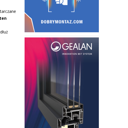
tarczane
ten
zdłuż