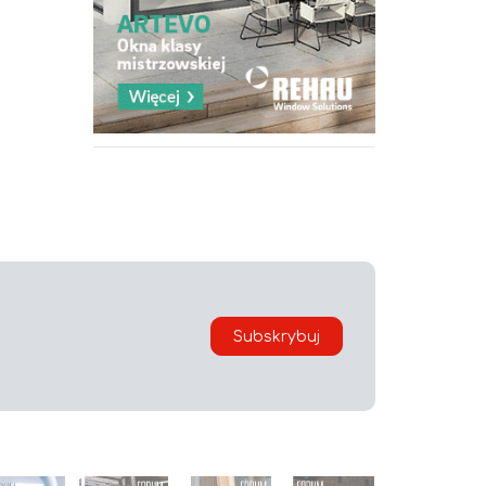
i
Subskrybuj