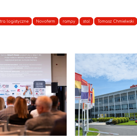
tra logistyczne
Novoferm
rampy
stal
Tomasz Chmielwski