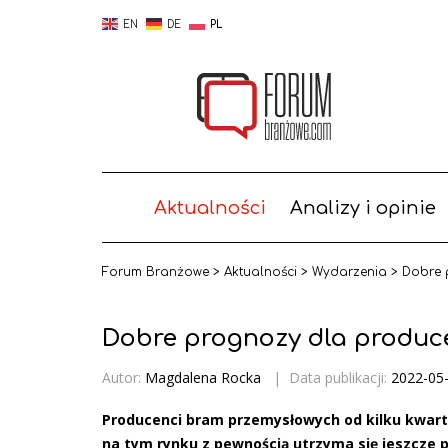
EN
DE
PL
Aktualności
Analizy i opinie
Forum Branżowe
>
Aktualności
>
Wydarzenia
>
Dobre 
Dobre prognozy dla produ
Autor:
Magdalena Rocka
|
Data publikacji:
2022-05
Producenci bram przemysłowych od kilku kwart
na tym rynku z pewnością utrzyma się jeszcze p