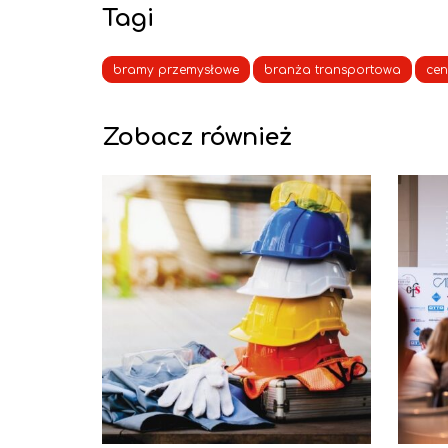
Tagi
bramy przemysłowe
branża transportowa
cen
Zobacz również