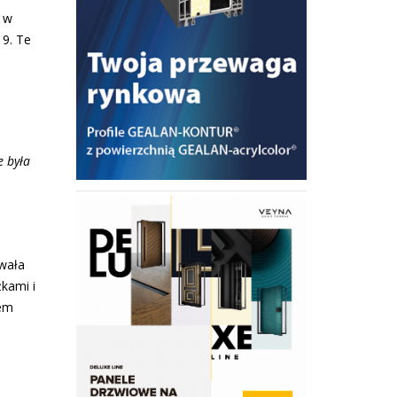
a w
19. Te
e była
wała
kami i
tem