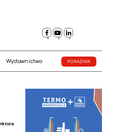
Facebook
YouTube
LinkedIn
Wydawnictwo
PORADNIK
unktura