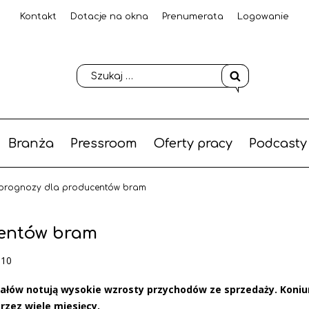
Kontakt
Dotacje na okna
Prenumerata
Logowanie
Branża
Pressroom
Oferty pracy
Podcasty
prognozy dla producentów bram
centów bram
-10
ałów notują wysokie wzrosty przychodów ze sprzedaży. Koni
rzez wiele miesięcy.