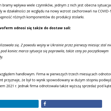
 bramy wpływa wiele czynników, jednym z nich jest obecna sytuacj
dy w działalności ze względu na nowy wzrost zachorowań na COVID-
tępność różnych komponentów do produkcji stolarki.
oferm odnosi się także do dostaw sali:
ilizowała się. Z powodu wojny w Ukrainie przez pierwszy miesiąc stal ni
 pod koniec marca sytuacja się poprawiła, także ceny po początkowym
y.
względem handlowym. Firma w pierwszych trzech miesiącach odnoto
ent przyznaje, że był to wynik spowodowany w dużym stopniu podwyż
łem 2021 r. Jednak firma odnotowała także wyższą sprzedaż pod ką