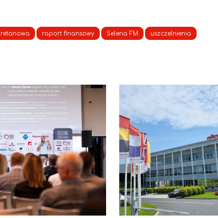
uretanowa
raport finansowy
Selena FM
uszczelnienia