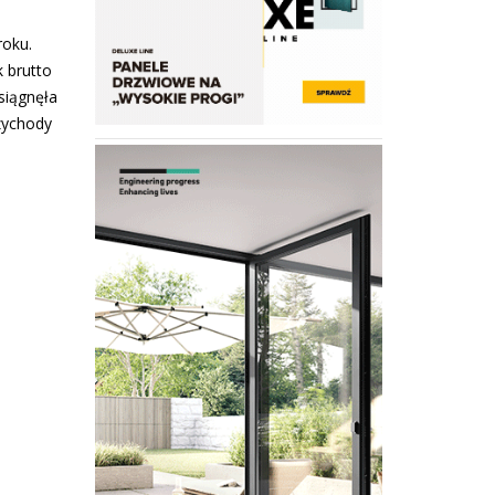
roku.
k brutto
osiągnęła
rzychody