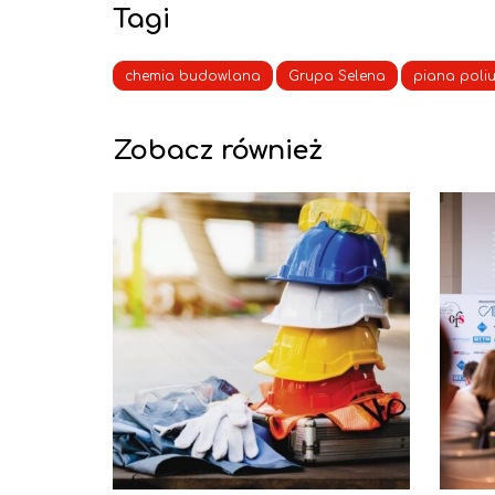
Tagi
chemia budowlana
Grupa Selena
piana poli
Zobacz również