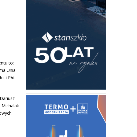
ntu to:
 ma Unia
. i Płd. –
 Dariusz
k Michalak
sowych.