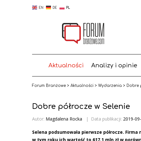
EN
DE
PL
Aktualności
Analizy i opinie
Forum Branżowe
>
Aktualności
>
Wydarzenia
>
Dobre 
Dobre półrocze w Selenie
Autor:
Magdalena Rocka
|
Data publikacji:
2019-09
Selena podsumowała pierwsze półrocze. Firma 
w tym roku ich wartość to 617,1 mln zł w porów