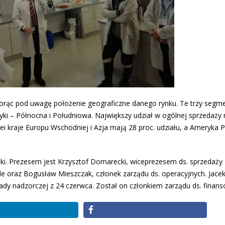
iorąc pod uwagę położenie geograficzne danego rynku. Te trzy segme
yki – Północna i Południowa. Największy udział w ogólnej sprzedaży
i kraje Europu Wschodniej i Azja mają 28 proc. udziału, a Ameryka Płn
ółki. Prezesem jest Krzysztof Domarecki, wiceprezesem ds. sprzedaży
lle oraz Bogusław Mieszczak, członek zarządu ds. operacyjnych. Jace
rady nadzorczej z 24 czerwca. Został on członkiem zarządu ds. finan