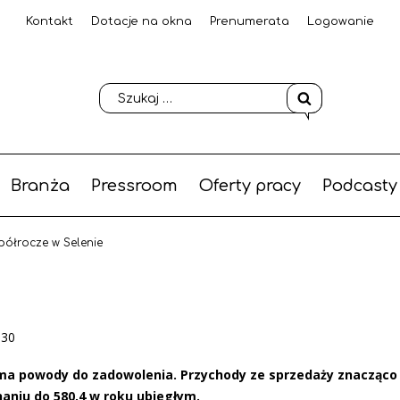
Kontakt
Dotacje na okna
Prenumerata
Logowanie
Branża
Pressroom
Oferty pracy
Podcasty
półrocze w Selenie
-30
ma powody do zadowolenia. Przychody ze sprzedaży znacząco 
naniu do 580,4 w roku ubiegłym.