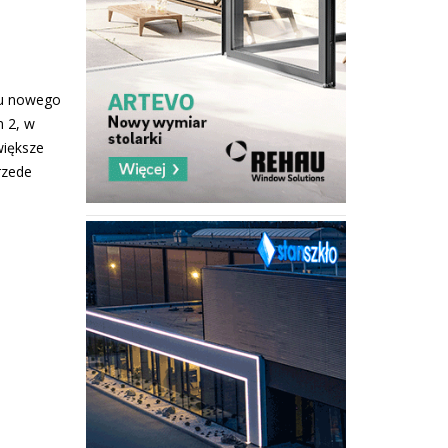
niu nowego
m 2, w
większe
rzede