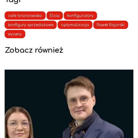
cafe branżowisko
Elcia
konfiguratory
konfigury sprzedażowe
optymalizacja
Paweł Bajorski
wyceny
Zobacz również