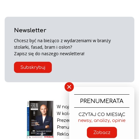
Newsletter
Chcesz być na bieżąco z wydarzeniami w branży
stolarki, fasad, bram i osłon?
Zapisz się do naszego newslettera!
Subskrybuj
×
PRENUMERATA
W najnowszym wydaniu
W kolejnym numerze
CZYTAJ CO MIESIĄC
Prezentacja gazety
newsy, analizy, opinie
Prenumerata
Zobacz
Reklama