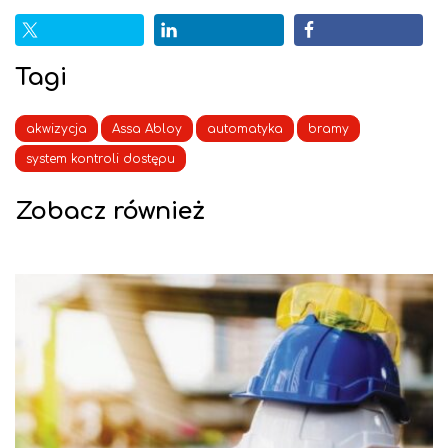
Tagi
akwizycja
Assa Abloy
automatyka
bramy
system kontroli dostępu
Zobacz również