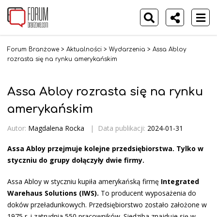
Forum Branżowe
>
Aktualności
>
Wydarzenia
>
Assa Abloy
rozrasta się na rynku amerykańskim
Assa Abloy rozrasta się na rynku
amerykańskim
Autor:
Magdalena Rocka
|
Data publikacji:
2024-01-31
Assa Abloy przejmuje kolejne przedsiębiorstwa. Tylko w
styczniu do grupy dołączyły dwie firmy.
Assa Abloy w styczniu kupiła amerykańską firmę
Integrated
Warehaus Solutions (IWS).
To producent wyposażenia do
doków przeładunkowych. Przedsiębiorstwo zostało założone w
1975 r. i zatrudnia 550 pracowników. Siedziba znajduje się w