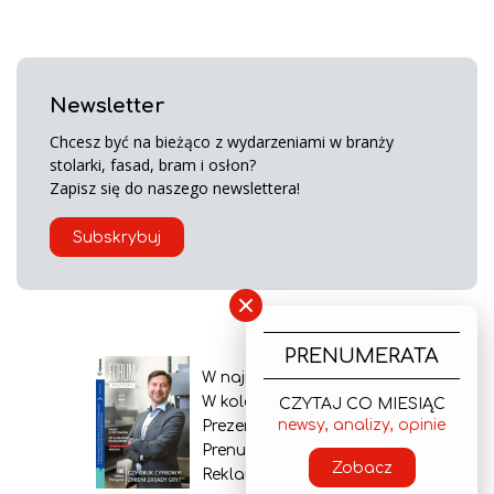
Newsletter
Chcesz być na bieżąco z wydarzeniami w branży
stolarki, fasad, bram i osłon?
Zapisz się do naszego newslettera!
Subskrybuj
×
PRENUMERATA
W najnowszym wydaniu
W kolejnym numerze
CZYTAJ CO MIESIĄC
newsy, analizy, opinie
Prezentacja gazety
Prenumerata
Zobacz
Reklama