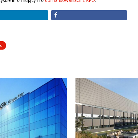
rtykule informującym o
dofinansowaniach z KPO
.
ku