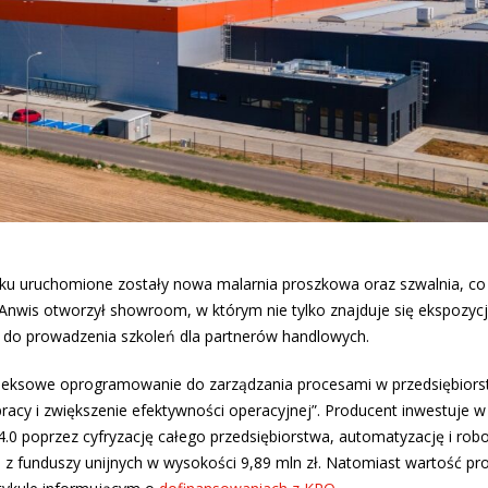
oku uruchomione zostały nowa malarnia proszkowa oraz szwalnia, co
 Anwis otworzył showroom, w którym nie tylko znajduje się ekspozyc
 do prowadzenia szkoleń dla partnerów handlowych.
leksowe oprogramowanie do zarządzania procesami w przedsiębiorst
cy i zwiększenie efektywności operacyjnej”. Producent inwestuje w
4.0 poprzez cyfryzację całego przedsiębiorstwa, automatyzację i rob
e z funduszy unijnych w wysokości 9,89 mln zł. Natomiast wartość pro