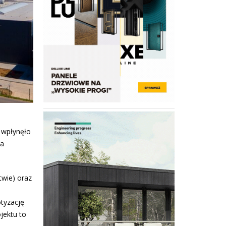
 wpłynęło
ja
wie) oraz
otyzację
jektu to