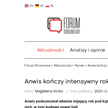
EN
DE
PL
Aktualności
Analizy i opinie
Forum Branżowe
>
Aktualności
>
Rynek
>
Anwis kończy 
Anwis kończy intensywny rok
Autor:
Magdalena Rocka
|
Data publikacji:
2025-12
Anwis podsumował właśnie mijający rok pod kąt
nich, w tym budowę nowej hali.