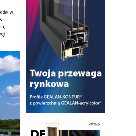
oddał w
 w
on,
cji