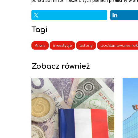
ponad 30 mln zł. Także o tych planach pisaliśmy w a
Tagi
Anwis
inwestycje
osłony
podsumowanie ro
Zobacz również