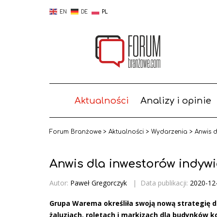
EN
DE
PL
Aktualności
Analizy i opinie
Forum Branżowe
>
Aktualności
>
Wydarzenia
>
Anwis 
Anwis dla inwestorów indyw
Autor:
Paweł Gregorczyk
|
Data publikacji:
2020-12
Grupa Warema określiła swoją nową strategię d
żaluzjach, roletach i markizach dla budynków 