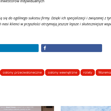
 inwestorów indywidualnych
się do ogólnego sukcesu firmy. Dzięki ich specjalizacji i związanej z t
asi klienci w przyszłości otrzymają jeszcze lepsze i skuteczniejsze wsp
osłony przeciwsłoneczne
osłony wewnętrzne
rolety
Warema