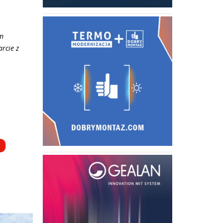
ym
arcie z