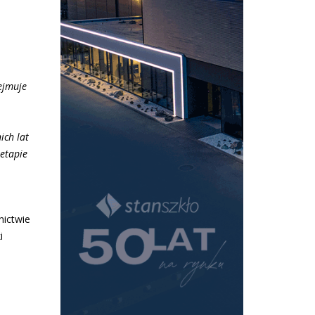
ejmuje
ich lat
 etapie
nictwie
i