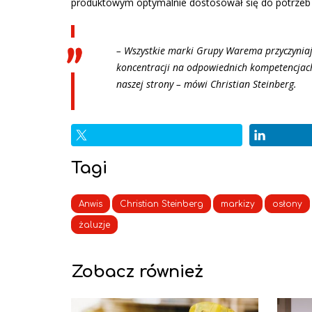
produktowym optymalnie dostosował się do potrzeb
– Wszystkie marki Grupy Warema przyczyniają 
koncentracji na odpowiednich kompetencjach n
naszej strony – mówi Christian Steinberg.
Tagi
Anwis
Christian Steinberg
markizy
osłony
żaluzje
Zobacz również