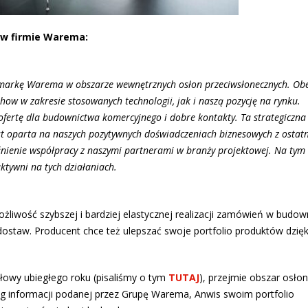
u w firmie Warema:
arkę Warema w obszarze wewnętrznych osłon przeciwsłonecznych. Ob
how w zakresie stosowanych technologii, jak i naszą pozycję na rynku.
ertę dla budownictwa komercyjnego i dobre kontakty. Ta strategiczna
est oparta na naszych pozytywnych doświadczeniach biznesowych z ostatn
eśnienie współpracy z naszymi partnerami w branży projektowej. Na tym
ktywni na tych działaniach.
ożliwość szybszej i bardziej elastycznej realizacji zamówień w budow
ostaw. Producent chce też ulepszać swoje portfolio produktów dzięk
ołowy ubiegłego roku (pisaliśmy o tym
TUTAJ
), przejmie obszar osłon
 informacji podanej przez Grupę Warema, Anwis swoim portfolio