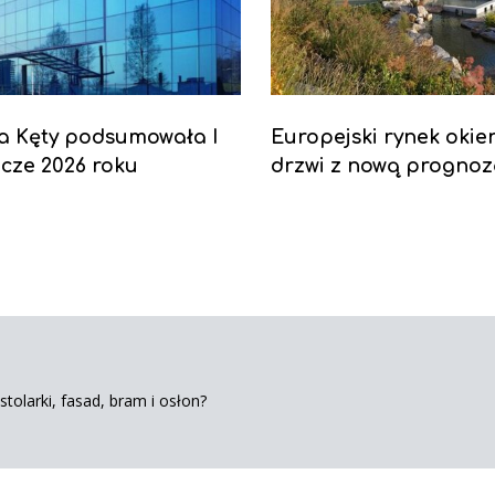
a Kęty podsumowała I
Europejski rynek okien
cze 2026 roku
drzwi z nową progno
tolarki, fasad, bram i osłon?