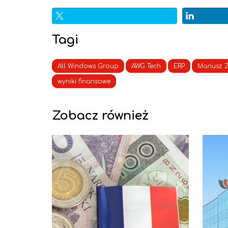
Tagi
All Windows Group
AWG Tech
ERP
Mariusz 
wyniki finansowe
Zobacz również