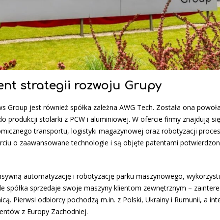
nt strategii rozwoju Grupy
ws Group jest również spółka zależna AWG Tech. Została ona powoła
produkcji stolarki z PCW i aluminiowej. W ofercie firmy znajdują się
nomicznego transportu, logistyki magazynowej oraz robotyzacji proc
rciu o zaawansowane technologie i są objęte patentami potwierdzon
tensywną automatyzację i robotyzację parku maszynowego, wykorzyst
e spółka sprzedaje swoje maszyny klientom zewnętrznym – zainter
cą. Pierwsi odbiorcy pochodzą m.in. z Polski, Ukrainy i Rumunii, a in
entów z Europy Zachodniej.