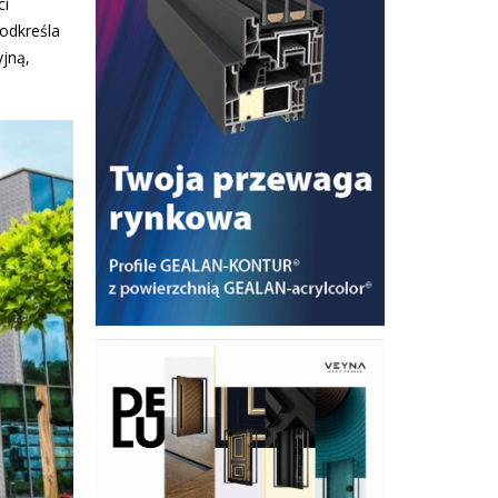
ci
odkreśla
yjną,