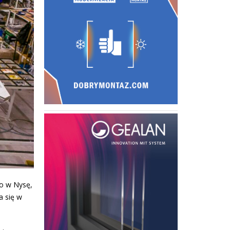
io w Nysę,
a się w