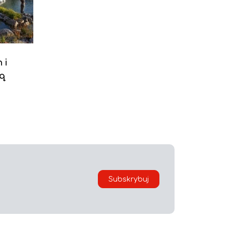
 i
zą
Subskrybuj