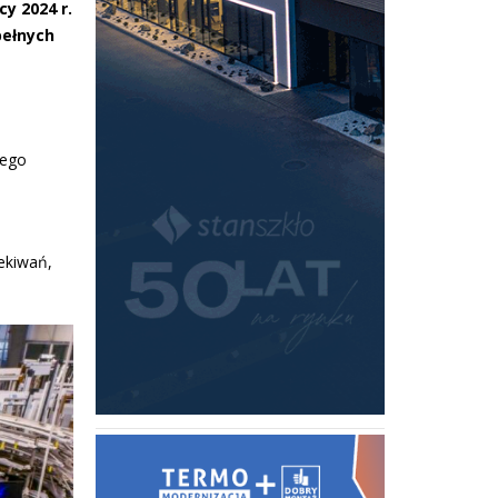
y 2024 r.
pełnych
nego
ekiwań,