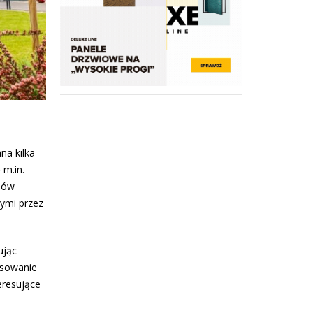
na kilka
 m.in.
esów
ymi przez
ując
esowanie
teresujące