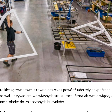
ęta klęską żywiołową. Ulewne deszcze i powódź uderzyły bezpośredn
mo walki z żywiołem we własnych strukturach, firma aktywnie włączył
ie stolarkę do zniszczonych budynków.