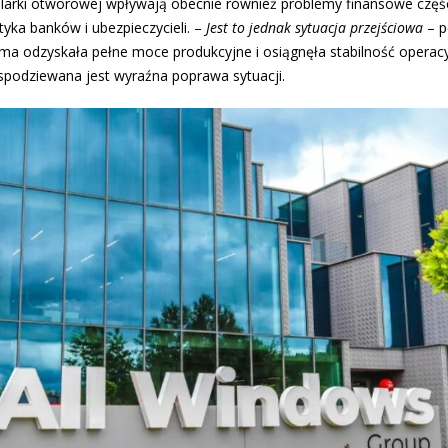
tolarki otworowej wpływają obecnie również problemy finansowe częś
tyka banków i ubezpieczycieli. –
Jest to jednak sytuacja przejściowa
– p
rma odzyskała pełne moce produkcyjne i osiągnęła stabilność operac
spodziewana jest wyraźna poprawa sytuacji.