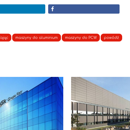
Zając
maszyny do aluminium
maszyny do PCW
powódź