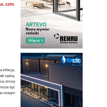
 inflacja,
jak sądzą,
cia strony
i może być
ie w nowym