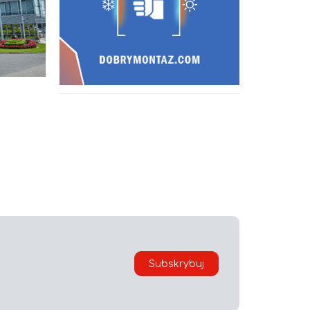
i
Subskrybuj