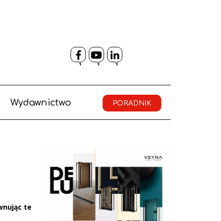
Facebook
YouTube
LinkedIn
Wydawnictwo
PORADNIK
wnując te