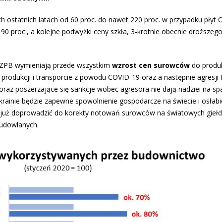
h ostatnich latach od 60 proc. do nawet 220 proc. w przypadku płyt 
90 proc., a kolejne podwyżki ceny szkła, 3-krotnie obecnie droższego
y PZPB wymieniają przede wszystkim
wzrost cen surowców
do produk
produkcji i transporcie z powodu COVID-19 oraz a następnie agresji 
u oraz poszerzające się sankcje wobec agresora nie dają nadziei na s
rainie będzie zapewne spowolnienie gospodarcze na świecie i osłabi
e już doprowadzić do korekty notowań surowców na światowych giełd
budowlanych.