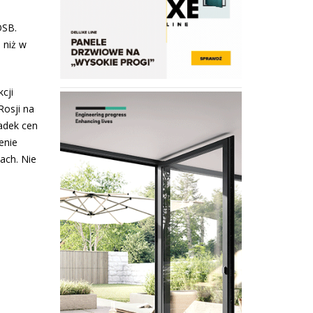
OSB.
 niż w
cji
Rosji na
padek cen
enie
ach. Nie