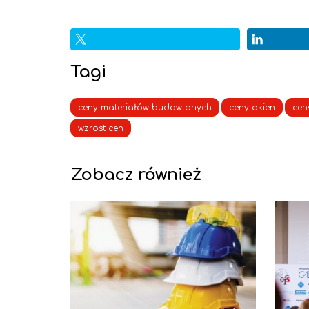
Tagi
ceny materiałów budowlanych
ceny okien
cen
wzrost cen
Zobacz również