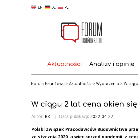
EN
DE
PL
Aktualności
Analizy i opinie
Forum Branżowe
>
Aktualności
>
Wydarzenia
>
W ciągu
W ciągu 2 lat cena okien si
Autor:
RK
|
Data publikacji:
2022-04-27
Polski Związek Pracodawców Budownictwa prze
ze stycznia 2020, a więc sprzed pandemii, z ce