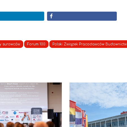
y surowców
Forum 100
Polski Związek Pracodawców Budownict