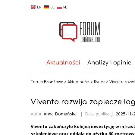
EN
DE
PL
Aktualności
Analizy i opinie
Forum Branżowe
>
Aktualności
>
Rynek
>
Vivento rozw
Vivento rozwija zaplecze lo
Autor:
Anna Domańska
|
Data publikacji:
2025-11-
Vivento zakończyło kolejną inwestycję w infra
szkoleniowe oraz oddała do użytku 60-metrowy