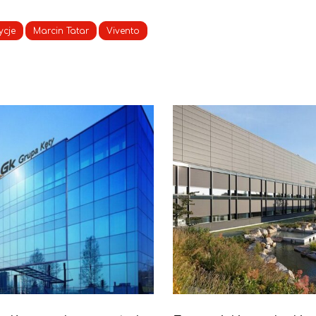
ycje
Marcin Tatar
Vivento