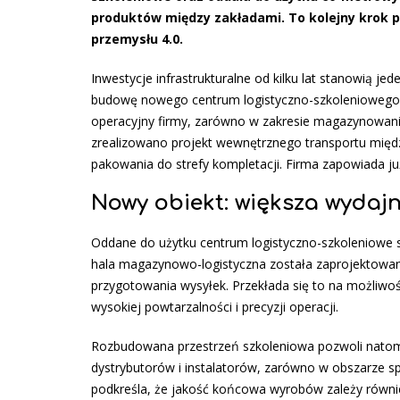
produktów między zakładami. To kolejny krok p
przemysłu 4.0.
Inwestycje infrastrukturalne od kilku lat stanowią je
budowę nowego centrum logistyczno-szkoleniowego o
operacyjny firmy, zarówno w zakresie magazynowania
zrealizowano projekt wewnętrznego transportu między
pakowania do strefy kompletacji. Firma zapowiada już
Nowy obiekt: większa wydajn
Oddane do użytku centrum logistyczno-szkoleniowe s
hala magazynowo-logistyczna została zaprojektowan
przygotowania wysyłek. Przekłada się to na możliwoś
wysokiej powtarzalności i precyzji operacji.
Rozbudowana przestrzeń szkoleniowa pozwoli natom
dystrybutorów i instalatorów, zarówno w obszarze spe
podkreśla, że jakość końcowa wyrobów zależy równie