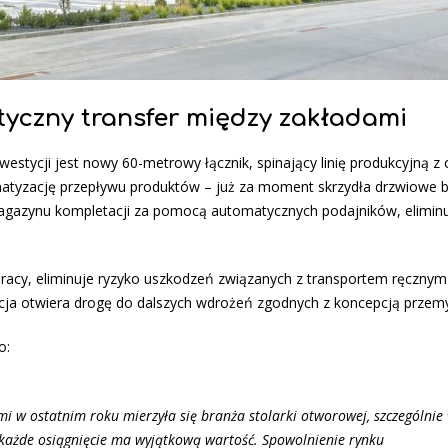
yczny transfer między zakładami
stycji jest nowy 60-metrowy łącznik, spinający linię produkcyjną z
omatyzację przepływu produktów – już za moment skrzydła drzwiowe 
magazynu kompletacji za pomocą automatycznych podajników, elimin
racy, eliminuje ryzyko uszkodzeń związanych z transportem ręcznym
ycja otwiera drogę do dalszych wdrożeń zgodnych z koncepcją przemy
o:
imi w ostatnim roku mierzyła się branża stolarki otworowej, szczególnie
 każde osiągnięcie ma wyjątkową wartość. Spowolnienie rynku