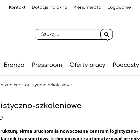
Kontakt
Dotacje na okna
Prenumerata
Logowanie
Branża
Pressroom
Oferty pracy
Podcasty
ija zaplecze logistyczno-szkoleniowe
gistyczno-szkoleniowe
27
strukturę. Firma uruchomiła nowoczesne centrum logistyczno-
 łącznik transportowy, który pozwoli zautomatyzować przepł