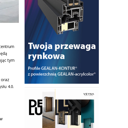
 centrum
będą
ując tym
 oraz
słu 4.0.
 w