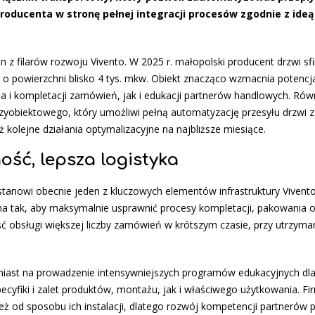
roducenta w stronę pełnej integracji procesów zgodnie z ideą
den z filarów rozwoju Vivento. W 2025 r. małopolski producent drzwi sf
 powierzchni blisko 4 tys. mkw. Obiekt znacząco wzmacnia potencj
 i kompletacji zamówień, jak i edukacji partnerów handlowych. Rów
obiektowego, który umożliwi pełną automatyzację przesyłu drzwi z l
 kolejne działania optymalizacyjne na najbliższe miesiące.
ość, lepsza logistyka
tanowi obecnie jeden z kluczowych elementów infrastruktury Vivent
a tak, aby maksymalnie usprawnić procesy kompletacji, pakowania 
ć obsługi większej liczby zamówień w krótszym czasie, przy utrzyma
iast na prowadzenie intensywniejszych programów edukacyjnych dl
cyfiki i zalet produktów, montażu, jak i właściwego użytkowania. Fi
ż od sposobu ich instalacji, dlatego rozwój kompetencji partnerów 