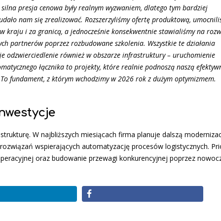
 silna presja cenowa były realnym wyzwaniem, dlatego tym bardziej
udało nam się zrealizować. Rozszerzyliśmy ofertę produktową, umocnil
w kraju i za granicą, a jednocześnie konsekwentnie stawialiśmy na roz
ych partnerów poprzez rozbudowane szkolenia. Wszystkie te działania
je odzwierciedlenie również w obszarze infrastruktury – uruchomienie
matycznego łącznika to projekty, które realnie podnoszą naszą efektywn
u. To fundament, z którym wchodzimy w 2026 rok z dużym optymizmem.
nwestycje
astrukturę. W najbliższych miesiącach firma planuje dalszą moderniza
ozwiązań wspierających automatyzację procesów logistycznych. Pr
 operacyjnej oraz budowanie przewagi konkurencyjnej poprzez nowoc