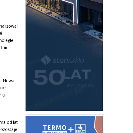
inalizował
ał
nolegle
inii
o. Nowa
oraz
niu
a
rma od lat
pozostaje