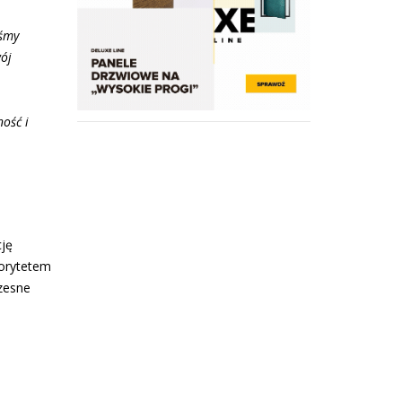
iśmy
wój
ość i
cję
iorytetem
zesne