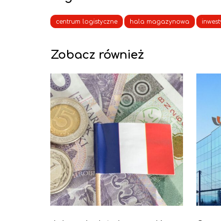
centrum logistyczne
hala magazynowa
inwest
Zobacz również