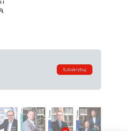
 i
zą
Subskrybuj