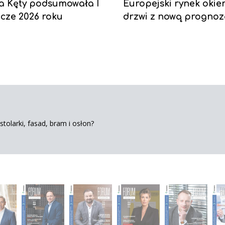
a Kęty podsumowała I
Europejski rynek okien
cze 2026 roku
drzwi z nową progno
tolarki, fasad, bram i osłon?