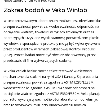
Nowe laboratorium Veki. Fot. Veka
Zakres badań w Veka Winlab
W zmodernizowanym laboratorium możliwe jest określanie klas
przepuszczalności powietrza, wodoszczelności, odporności na
obciążenie wiatrem, trwałości w cyklach zmiennych oraz sił
operacyjnych. Uzyskane wyniki stanowią potwierdzenie jakości
wyrobów, a sporządzone protokoły mogą być wykorzystywane
przez producentów w ramach Zakładowej Kontroli Produkcji
(ZKP). Proces badań może być również obserwowany przez
przedstawicieli firm wytwarzających stolarkę.
W Veka Winlab będzie można także testować właściwości
mechaniczne dla stolarki na rynki USA i Kanady. Są to badania
przepuszczalności powietrza zgodnie z ASTM E283/E283M,
wodoszczelności zgodnie z ASTM E547 oraz odporności na
obciążenie wiatrem zgodnie z ASTM E330/E330M. Veka planuje
ponadto wykorzystywać możliwości laboratorium do własnych
prac rozwojowych, m.in. przy opracowywaniu nowych