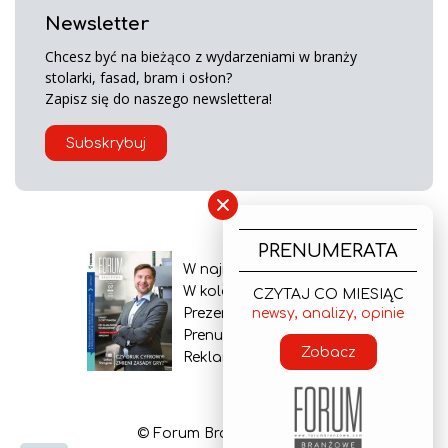
Newsletter
Chcesz być na bieżąco z wydarzeniami w branży
stolarki, fasad, bram i osłon?
Zapisz się do naszego newslettera!
Subskrybuj
×
PRENUMERATA
W najnowszym wydaniu
W kolejnym numerze
CZYTAJ CO MIESIĄC
newsy, analizy, opinie
Prezentacja gazety
Prenumerata
Zobacz
Reklama
© Forum Branżowe 2026