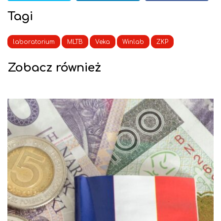
Tagi
laboratorium
MLTB
Veka
Winlab
ZKP
Zobacz również