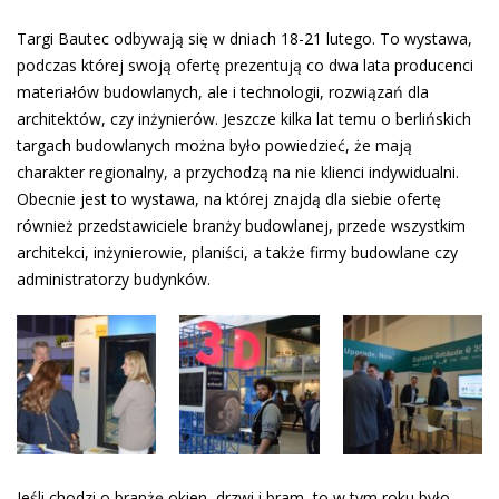
Targi Bautec odbywają się w dniach 18-21 lutego. To wystawa,
podczas której swoją ofertę prezentują co dwa lata producenci
materiałów budowlanych, ale i technologii, rozwiązań dla
architektów, czy inżynierów. Jeszcze kilka lat temu o berlińskich
targach budowlanych można było powiedzieć, że mają
charakter regionalny, a przychodzą na nie klienci indywidualni.
Obecnie jest to wystawa, na której znajdą dla siebie ofertę
również przedstawiciele branży budowlanej, przede wszystkim
architekci, inżynierowie, planiści, a także firmy budowlane czy
administratorzy budynków.
Jeśli chodzi o branżę okien, drzwi i bram, to w tym roku było