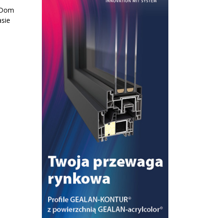
 „Dom
asie