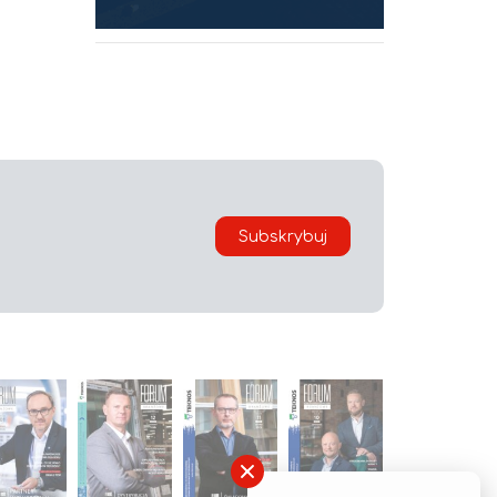
Subskrybuj
×