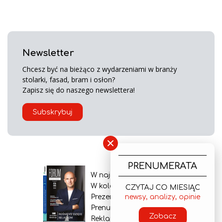
Newsletter
Chcesz być na bieżąco z wydarzeniami w branży
stolarki, fasad, bram i osłon?
Zapisz się do naszego newslettera!
Subskrybuj
×
PRENUMERATA
W najnowszym wydaniu
W kolejnym numerze
CZYTAJ CO MIESIĄC
newsy, analizy, opinie
Prezentacja gazety
Prenumerata
Zobacz
Reklama