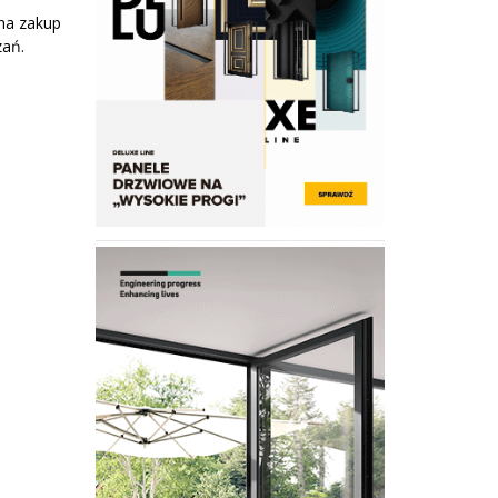
 na zakup
zań.