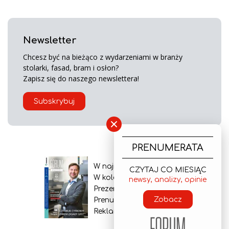
Newsletter
Chcesz być na bieżąco z wydarzeniami w branży
stolarki, fasad, bram i osłon?
Zapisz się do naszego newslettera!
Subskrybuj
×
PRENUMERATA
W najnowszym wydaniu
CZYTAJ CO MIESIĄC
W kolejnym numerze
newsy, analizy, opinie
Prezentacja gazety
Zobacz
Prenumerata
Reklama