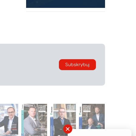
Subskrybuj
×