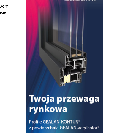
 „Dom
asie