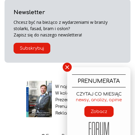
Newsletter
Chcesz być na bieżąco z wydarzeniami w branży
stolarki, fasad, bram i osłon?
Zapisz się do naszego newslettera!
Subskrybuj
×
PRENUMERATA
W najnowszym wydaniu
W kolejnym numerze
CZYTAJ CO MIESIĄC
Prezentacja gazety
newsy, analizy, opinie
Prenumerata
Zobacz
Reklama