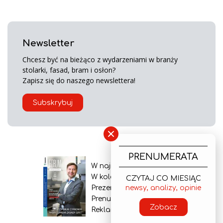
Newsletter
Chcesz być na bieżąco z wydarzeniami w branży
stolarki, fasad, bram i osłon?
Zapisz się do naszego newslettera!
Subskrybuj
×
PRENUMERATA
W najnowszym wydaniu
W kolejnym numerze
CZYTAJ CO MIESIĄC
Prezentacja gazety
newsy, analizy, opinie
Prenumerata
Zobacz
Reklama