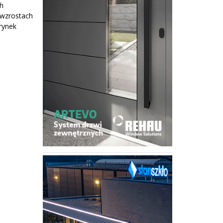
ch
 wzrostach
 rynek